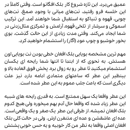
عمیق می‌برد. این تازه شروع کار بلک افگانو است. وقتی کاملاً در
این خلسه فرو رفتید، نت‌های میانی با وجود صمغ، نت‌های
چوبی، قهوه و تنباکو به استقبال شما خواهند آمد. این ترکیب
اسموکی و سرشار از تلخی قهوه، آرامش و تمرکزی مثال‌زدنی در
شما ایجاد می‌کند. وقتی مدت زیادی از این حالت گذشت، بوی
بخور خوشبو و چوب عود (آگار) را استشمام خواهید کرد.
مهم ترین مشخصه بویایی بلک افغان خطی بودن نت بویایی اون
هستش. به نحوی که از ابتدا تا انتها شما رایحه ای یکسان
استشمام میکنید تا عطر رو به زوال بره. پخش فوق العاده بالا و
بینظیر این عطر که ساعتهای متمادی ادامه دارد نیز علت
دیگری است که باعث جلب عموم به این عطر شده است.
این عطر واقعا یک سهل ممتنع است. به قدری رایحه های شبیه
این عطر زیاد شده که واقعا حال آدم بهم میخوره ولی هیچ کدوم
بلک افغان نمیشه. از طرفی این عطر یک صفر و یک واقعی است.
عده ای عاشقشن و عده ای متنفرن ازش. ولی در حالت کلی بلک
افغان اصلی واقعا به نظر من کار خوبیه و یه حس خوبی پشتش