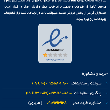
شروع به فعالیت کرده و فقط ادکلن اصل و اورجینال به فروش میرساند. عطر لیلیوم
مرجعی کامل از اطلاعات و قیمت برای
خرید عطر و ادکلن
اصلی در ایران است.
همکاران گرامی از بخش فروش عمده میتوانند با ما در ارتباط باشند و از تخفیفات
ویژه همکاران بهره ببرند.
خرید و مشاوره
سوالات و سفارشات:
02155802800 (۱۰ تا ۱۸)
پیگیری سفارشات :
02155805800 (فقط ۱۳ تا ۱۸)
مشاوره خرید عطر:
09121213128
( عزیزی )