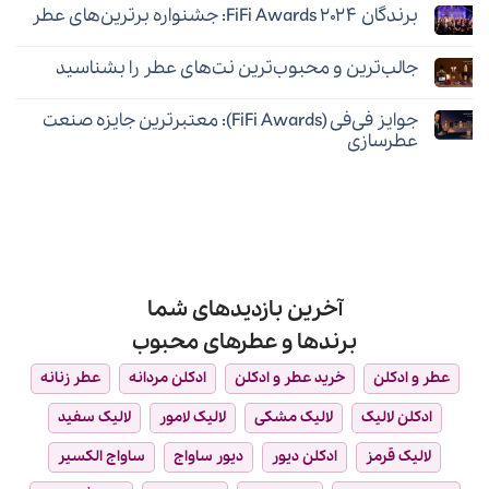
با
برندگان FiFi Awards ۲۰۲۴: جشنواره برترین‌های عطر
برای
ثبت
ماندگاری
برای
نشده
بالا
هیچ
هدیه
:
دیدگاهی
چه
معرفی
جالب‌ترین و محبوب‌ترین نت‌های عطر را بشناسید
برای
ثبت
عطری
۱۰
برندگان
نشده
بدهیم؟
عطر
هیچ
FiFi
برتر
دیدگاهی
Awards
جوایز فی‌فی (FiFi Awards): معتبرترین جایزه صنعت
برای
ثبت
۲۰۲۴:
جالب‌ترین
نشده
جشنواره
عطرسازی
و
برترین‌های
محبوب‌ترین
هیچ
عطر
نت‌های
دیدگاهی
عطر
برای
ثبت
را
جوایز
نشده
بشناسید
فی‌فی
(FiFi
Awards):
معتبرترین
جایزه
صنعت
آخرین بازدیدهای شما
عطرسازی
برندها و عطرهای محبوب
عطر و ادکلن
خرید عطر و ادکلن
ادکلن مردانه
عطر زنانه
ادکلن لالیک
لالیک مشکی
لالیک لامور
لالیک سفید
لالیک قرمز
ادکلن دیور
دیور ساواج
ساواج الکسیر