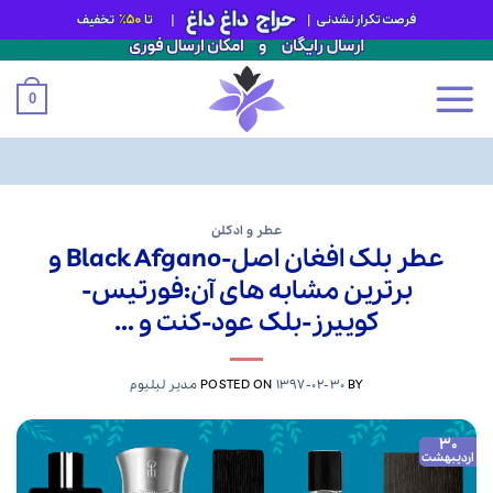
0
Ski
t
عطر و ادکلن
عطر بلک افغان اصل-Black Afgano و
conten
برترین مشابه های آن:فورتیس-
کوییرز-بلک عود-کنت و …
BY
1397-02-30
POSTED ON
مدیر لیلیوم
30
اردیبهشت