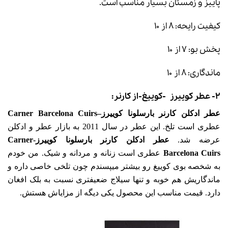
پاییز و زمستان بسیار مناسب است.
کیفیت رایحه: ۸ از ۱۰
پخش بو: ۷ از ۱۰
ماندگاری: ۸ از ۱۰
۲-
عطر کوییرز
-کوییغ-از کارنر:
عطر ادکلن کارنر بارسلونا کوییرز–Carner Barcelona Cuirs
عطری است تلخ. این عطر در سال 2011 به بازار عطر و ادکلن
عرضه شد.
عطر ادکلن کارنر بارسلونا کوییرز-Carner
Barcelona Cuirs
عطری است زنانه و مردانه و شیک. من خودم
به شخصه بوی کوییغ رو بیشتر میپسندم چون تلخی خاصی داره و
ماندگاریش هم خوبه و تنها سیلاج ضعیفتری نسبت به بلک افغان
دارد. قیمت مناسب این محصول یکی دیگه از مزایاش هستش.