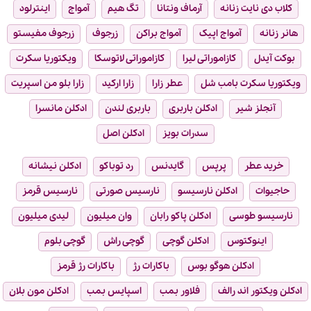
کلاب دی نایت زنانه
آرماف ونتانا
تگ هیم
آمواج
اینترلود
هانر زنانه
آمواج اپیک
آمواج براکن
زرجوف
زرجوف مفیستو
بوکت آیدل
کازاموراتی لیرا
کازاموراتی لاتوسکا
ویکتوریا سکرت
ویکتوریا سکرت بامب شل
عطر زارا
زارا ارکید
زارا بلو من اسپریت
آنجلز شیر
ادکلن باربری
باربری لندن
ادکلن مانسرا
سدرات بویز
ادکلن اصل
خرید عطر
پرپس
گایدنس
رد توباکو
ادکلن نیشانه
حاجیوات
ادکلن نارسیسو
نارسیس صورتی
نارسیس قرمز
نارسیسو طوسی
ادکلن پاکو رابان
وان میلیون
لیدی میلیون
اینوکتوس
ادکلن گوچی
گوچی راش
گوچی بلوم
ادکلن هوگو بوس
باکارات رژ
باکارات رژ قرمز
ادکلن ویکتور اند رالف
فلاور بمب
اسپایس بمب
ادکلن مون بلان