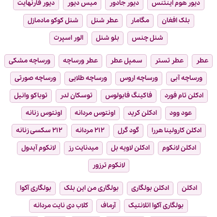
دیور هوم اینتنس
دیور جادور
میس دیور
دیور فارنهایت
بلک افغان
مگامار
عطر شنل
شنل کوکو مادمازل
شنل چنس
بلو شنل
الور اسپرت
عطر
عطر تستر
سمپل عطر
عطر ورساچه
ورساچه مشکی
ورساچه آبی
ورساچه اروس
ورساچه طلایی
ورساچه صورتی
ادکلن تام فورد
فاکینگ فابولوس
توسکان لدر
توباکو وانیل
عود وود
ادکلن کرید
اونتوس مردانه
اونتوس زنانه
ادکلن کارولینا هررا
گود گرل
۲۱۲ مردانه
۲۱۲ سکسی زنانه
ادکلن لانکوم
ادکلن لاویه بل
میدنایت رز
لانکوم آیدول
لانکوم ترزور
ادکلن
ادکلن بولگاری
بولگاری من این بلک
بولگاری آکوا
بولگاری آکوا اتلانتیک
آرماف
کلاب دی نایت مردانه