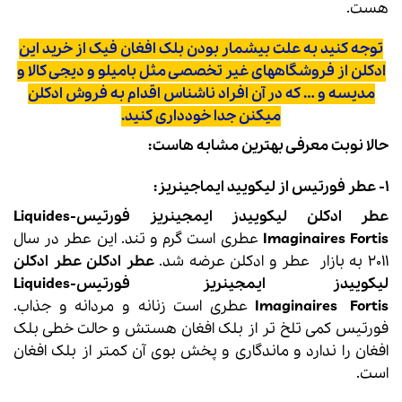
هست.
توجه کنید به علت بیشمار بودن بلک افغان فیک از خرید این
ادکلن از فروشگاههای غیر تخصصی مثل بامیلو و دیجی کالا و
مدیسه و … که در آن افراد ناشناس اقدام به فروش ادکلن
میکنن جدا خودداری کنید.
حالا نوبت معرفی بهترین مشابه هاست:
۱- عطر
فورتیس
از لیکویید ایماجینریز:
عطر ادکلن ليکوييدز ايمجينريز فورتیس-Liquides
Imaginaires Fortis
عطری است گرم و تند. این عطر در سال
2011 به بازار عطر و ادکلن عرضه شد.
عطر ادکلن عطر ادکلن
ليکوييدز ايمجينريز فورتیس-Liquides
Imaginaires Fortis
عطری است زنانه و مردانه و جذاب.
فورتیس کمی تلخ تر از بلک افغان هستش و حالت خطی بلک
افغان را ندارد و ماندگاری و پخش بوی آن کمتر از بلک افغان
است.