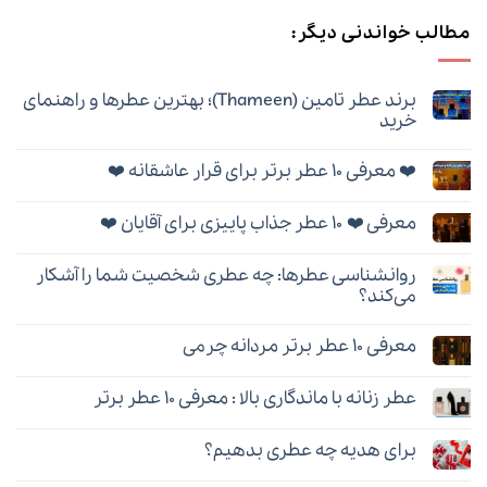
مطالب خواندنی دیگر:
برند عطر تامین (Thameen)؛ بهترین عطرها و راهنمای
خرید
هیچ
دیدگاهی
❤️ معرفی ۱۰ عطر برتر برای قرار عاشقانه ❤️
برای
ثبت
برند
نشده
هیچ
عطر
دیدگاهی
تامین
معرفی ❤️ ۱۰ عطر جذاب پاییزی برای آقایان ❤️
برای
ثبت
(Thameen)؛
❤️
نشده
بهترین
هیچ
معرفی
عطرها
دیدگاهی
۱۰
و
روانشناسی عطرها: چه عطری شخصیت شما را آشکار
برای
ثبت
عطر
راهنمای
معرفی
نشده
برتر
می‌کند؟
خرید
❤️
برای
۱۰
هیچ
قرار
عطر
دیدگاهی
عاشقانه
معرفی ۱۰ عطر برتر مردانه چرمی
جذاب
برای
ثبت
❤️
پاییزی
روانشناسی
نشده
هیچ
برای
عطرها:
دیدگاهی
آقایان
چه
عطر زنانه با ماندگاری بالا : معرفی ۱۰ عطر برتر
برای
ثبت
❤️
عطری
معرفی
نشده
شخصیت
هیچ
۱۰
شما
دیدگاهی
عطر
را
برای هدیه چه عطری بدهیم؟
برای
ثبت
برتر
آشکار
عطر
نشده
مردانه
هیچ
می‌کند؟
زنانه
چرمی
دیدگاهی