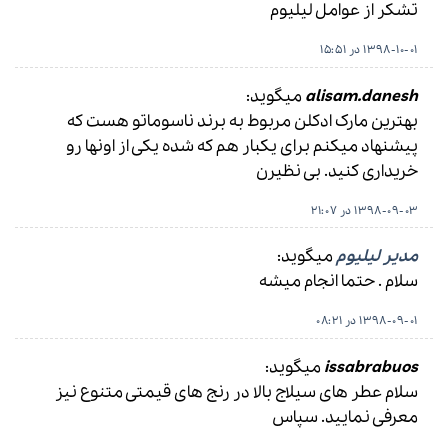
تشکر از عوامل لیلیوم
1398-10-01 در 15:51
alisam.danesh
میگوید:
بهترین مارک ادکلن مربوط به برند ناسوماتو هست که
پیشنهاد میکنم برای یکبار هم که شده یکی از اونها رو
خریداری کنید. بی نظیرن
1398-09-03 در 21:07
مدیر لیلیوم
میگوید:
سلام . حتما انجام میشه
1398-09-01 در 08:21
issabrabuos
میگوید:
سلام عطر های سیلاج بالا در رنج های قیمتی متنوع نیز
معرفی نمایید. سپاس