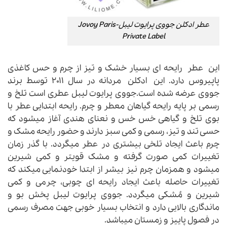
عطر ادکلن جووی پرایوت لیبل-Jovoy Paris
Private Label
این عطر رایحه ای بسیار خشک و تیز از چرم و حس کاغذی
پاپیروس دارد. این ادکلن مردانه در سال ۲۰۱۱ توسط برند
جووی عرضه شده است.جووی پرایوت لیبل عطری است تلخ و
رسمی بر پایه رایحه گیاهان معطر و چرم. رایحه ابتدایی عطر با
بوی تلخ و گیاهی خس خس و نعنای هندی آغاز میشود که
حسی تند و تیز، رسمی و کمی سبز دارند و حضور رایحه مشک و
چرم باعث ایجاد تلخی بیشتری در عطر میگردد. با گذر زمان
تغییرات کمی صورت گرفته و مشک قویتر و کمی شیرین
میشود و همزمان چرم نیز بیشر از ابتدا خودنمایی میکند که
تغییرات حاصله باعث ایجاد رایحه ای چوبی، چرمی و کمی
شیرین و مُشکی میگردد. جووی پرایوت لیبل پخش بو و
ماندگاری بالایی دارد و انتخاب بسیار خوبی جهت مصرف رسمی
در فصول پاییز و زمستان میباشد.