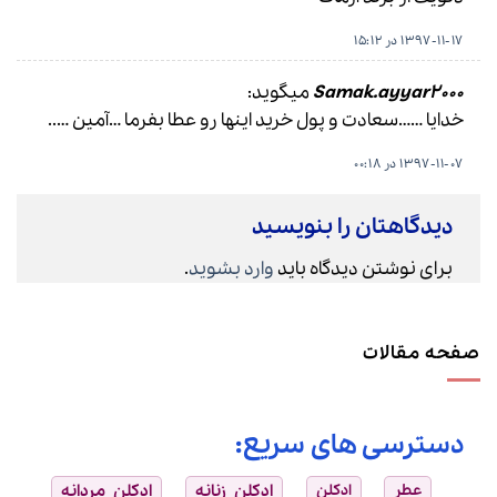
1397-11-17 در 15:12
Samak.ayyar2000
میگوید:
خدایا ……سعادت و پول خرید اینها رو عطا بفرما …آمین …..
1397-11-07 در 00:18
دیدگاهتان را بنویسید
برای نوشتن دیدگاه باید
وارد بشوید
.
صفحه مقالات
دسترسی های سریع:
عطر
ادکلن
ادکلن زنانه
ادکلن مردانه