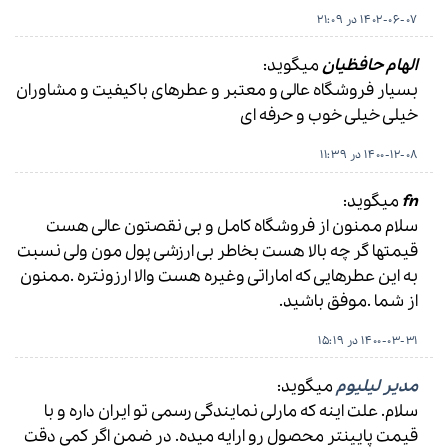
1402-06-07 در 21:09
الهام حافظیان
میگوید:
بسیار فروشگاه عالی و معتبر و عطرهای باکیفیت و مشاوران
خیلی خیلی خوب و حرفه ای
1400-12-08 در 11:39
fn
میگوید:
سلام ممنون از فروشگاه کامل و بی نقصتون عالی هست
قیمتها گر چه بالا هست بخاطر بی ارزشی پول مون ولی نسبت
به این عطرهایی که اماراتی وغیره هست والا ارزونتره .ممنون
از شما .موفق باشید.
1400-03-31 در 15:19
مدیر لیلیوم
میگوید:
سلام. علت اینه که مارلی نمایندگی رسمی تو ایران داره و با
قیمت پایینتر محصول رو ارایه میده. در ضمن اگر کمی دقت