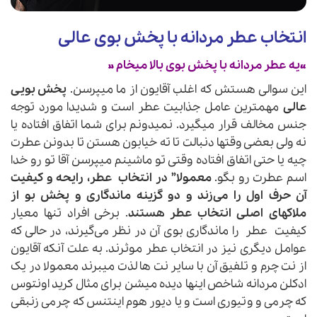
انتخاب
عطر مردانه
با پخش بوی عالی
«یه
عطر مردانه با پخش بوی بالا
میخام »
این سوالی هستش که اغلب آقایون از ما میپرسن.
پخش بویی
عالی
مهمترین عامل جذابیت عطر است و شدیدا مورد توجه
جنس مخالف قرار میگیرد. نمیدونم برای شما اتفاق افتاده یا
نه ولی بعضی وقتها دنبالت تا ته خیابون هستن تا بدونن عطرت
چیه یا حتی اتفاق افتاده وقتی تو ماشینم میپرسن آقا تو رو خدا
اسم عطرت رو بگو.
معمولا” در انتخاب عطر، رایحه و کیفیت
آن حرف اول را می‌زند و دو گزینه ماندگاری و پخش بو از
ملاکهای اصلی انتخاب عطر هستند
. برخی افراد تنها معیار
کیفیت عطر را ماندگاری بوی آن در نظر می‌گیرند، در حالی که
عوامل دیگری نیز در انتخاب عطر موثرند. به علت آنکه آقایون
از نت چرم و تلفیق آن با سایر نت ها لذت میبرند معمولا در یک
ادکلن مردانه شاخص اینها دیده میشن برای مثال کرید اونتوس
که چرمی و وتیوری است و یا دیور هوم اینتنس که چرمی زنبقی