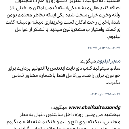
هستید،اگه بتونید دستریز ادکلنهارو رو هم ب سایتتون
اضافه کنید عالی میشه،یکی اینکه قیمت ادکلن ها خیلی بالا
رفته وخرید خیلی سخت شده یکی اینکه بخاطر معتمد بودن
شما،باخیال راحت ادکلن تست وخریداری میشه،ومیشه گفت
ی کمک،وامتیاز ب مشتریاتون میدید،با تشکر از عوامل
لیلیوم.
1398-02-27 در 17:37
مدیر لیلیوم
میگوید:
سلام. میتونید کلاب دی نایت اینتنس یا آنتونیو بردارید برای
خودون. برای راهنمایی کامل فقط با شماره مشاور تماس
بگیرید.
1398-01-31 در 04:31
www.abolfazltouzandg
میگوید:
ببخشید من چنین روزه داخل سایتتون دنبال یه عطر
مجلسی شیک که بوی تلخ و تند و خنک داشته باشه میگردم