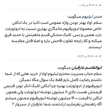
1402-11-06 در 00:15
مدیر لیلیوم
میگوید:
سلام. اولا بهتر بودن واژه عمومی است ثانیا در یک ادکلن
خاص معمولا ادوپرفیوم ماندگاری بهتری نسبت به ادوتویلت
دارد همین و بس. لالیک مشکی قدیم ماهیتش با جدید فرق
میکنه و کلا رایحه تفاوت فاحش داره و اصلا قابل مقایسه
نیستند.
1402-07-04 در 09:31
ابوالقاسم عارفیان
میگوید:
سلام جناب مدیریت محترم لیلیوم اولا از خريد هایی که از شما
داشتم رضایت کامل دارم فقط یک سوال مگه نمیگن
ادوپرفیوم از ادوتویلت بهتره چرا ادکلن لالیک انکر نویر قدیمی
قیمتش هست بالای 8 میلیون نوشته ادوتویلت ولی همون
ادکلن با قیمت 1600 میلیون نوشته ادوپرفیوم ممنون میشم
اگه راهنمایی بفرمایید ارادتمند شما عارفیان از سبزوار ?