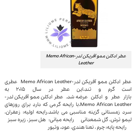
عطر ادکلن ممو آفریکن لدر-Memo African
Leather
عطر ادکلن ممو آفریکن لدر-Memo African Leather عطری
است گرم و تند.این عطر در سال ۲۰۱۵ به
بازار عطر و ادکلن عرضه شد.
عطر ادکلن ممو آفریکن لدر-
Memo African Leather،با رایحه گرمی که دارد برای روزهای
سرد زمستانی گزینه مناسبی می باشد.
رایحه اولیه: زعفران،
لیمو ترش، گل شمعدانی
رایحه میانی: هل سبز، زیره سبز
رایحه پایه: چرم ، نعنا هندی، عود، وتیور