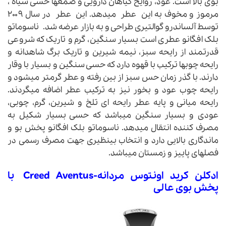
بوی بالا است. عود، روایح گیاهان دارویی و صمغها حسی سیاه ،
مرموز و مخوف به این عطر میدهد. این عطر در سال ۲۰۰۹
توسط آلساندرو گوالتیری طراحی و به بازار عرضه شد. ناسوماتو
بلک افگانو عطری است بسیار سنگین، گرم و تاریک که شروعی
قدرتمند از رایحه سبز، نیمه شیرین و تاریک برگ شاهدانه و
رایحه چوبها ترکیب با قهوه دارد که حسی سنگین و بسیار با وقار
دارند. با گذر زمان حس سبز از بین رفته و عطر گرمتر میشود و
رایحه چوب عود و بخور نیز به ترکیب عطر اضافه میگردند.
رایحه میانی و پایه عطر رایحه ای تلخ و شیرین، گرم، چوبی،
عودی و بسیار سنگین میباشد که حسی بسیار شکیل به
مصرف کننده انتقال میدهد. ناسوماتو بلک افگانو پخش بو و
ماندگاری بالایی دارد و انتخاب بینظیری جهت مصرف رسمی در
فصلهای پاییز و زمستان میباشد.
ادکلن کرید اونتوس مردانه-
Creed Aventus
با
پخش بوی عالی