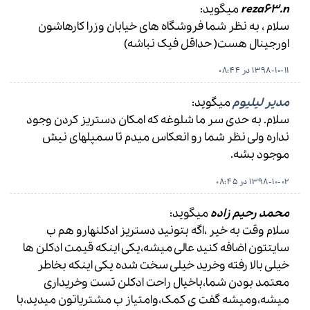
reza63.n
میگوید:
سلام ، به نظر شما فروشگاه های خیابان وزرا کارهاشون
اورجینال هست( حداقل فیک نباشه)
1398-10-11 در 08:44
مدیر لیلیوم
میگوید:
سلام. به حدی سر ما شلوغه که امکان دستریز کردن وجود
نداره ولی نظر شما رو انعکاس میدم تا سمپلهای نیش
موجود بشه.
1398-10-02 در 08:45
محمد رحیم زاده
میگوید:
سلام وقت به خیر ،اگه بتونید دستریز ادکلنهارو هم ب
سایتتون اضافه کنید عالی میشه،یکی اینکه قیمت ادکلن ها
خیلی بالا رفته وخرید خیلی سخت شده یکی اینکه بخاطر
معتمد بودن شما،باخیال راحت ادکلن تست وخریداری
میشه،ومیشه گفت ی کمک،وامتیاز ب مشتریاتون میدید،با