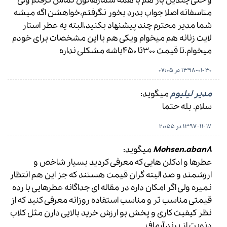
و حتی چندین بار هم با همه شمارهاتون تماس گرفتم ولی
متاسفانه اصلا جواب بدرد بخور نگرفتم،خواهشن اگه میشه
شما مدیر محترم چند پیشنهاد بکنید،البته یه عطر استار
لایت زنانه هم میخوام ویکی هم با این مشخصات برای خودم
ميخوام.تا قیمت 300تا 450باشه مشکلی نداره
1398-01-30 در 07:05
مدیر لیلیوم
میگوید:
سلام. بله حتما
1397-11-17 در 20:55
Mohsen.aban8
میگوید:
عطرها و ادکلن هایی که معرفی کردید بسیار شاخص و
ارزشمند و صد البته گران قیمت هستند که جز این هم انتظار
نمیره ولی اگر امکان داره در مقاله ای جداگانه عطرهایی با رده
قیمتی مناسب تر و مناسب استفاده روزانه معرفی کنید که از
نظر کیفیت کاری و پخش بو ارزش خرید بالایی دارن مثل کلاب
دنویت از برند آرماف