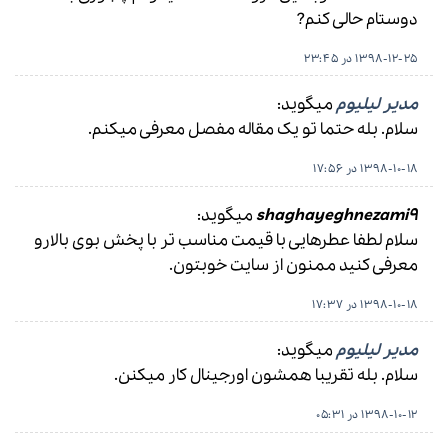
دوستام‌ حالی کنم?
1398-12-25 در 23:45
مدیر لیلیوم
میگوید:
سلام. بله حتما تو یک مقاله مفصل معرفی میکنم.
1398-10-18 در 17:56
shaghayeghnezami9
میگوید:
سلام لطفا عطرهایی با قیمت مناسب تر با پخش بوی بالارو
معرفی کنید ممنون از سایت خوبتون.
1398-10-18 در 17:37
مدیر لیلیوم
میگوید:
سلام. بله تقریبا همشون اورجینال کار میکنن.
1398-10-12 در 05:31