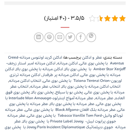
3.5/5 - (40 امتیاز)
دسته بندی:
عطر و ادکلن
برچسب ها:
ادکلن کرید اونتوس مردانه-Creed
Aventus با پخش بوی عالی
,
ادکلن مردانه
,
ادکلن مردانه امبر استار زرجف-
Amber Star Xerjoff با پخش بوی بالا
,
ادکلن مردانه با پخش بوی بالا
,
ادکلن
مردانه با پخش بوی عالی
,
ادکلن مردانه پر طرفدار
,
ادکلن مردانه ترنزی
اوریون-Tiziana Terenzi Orion با پخش بوی عالی
,
انتخاب ادکلن مردانه
,
انتخاب ادکلن مردانه با پخش بوی بالا
,
انتخاب عطر مردانه
,
انتخاب عطر
مردانه با پخش بوی عالی
,
پخش بو یا سیلاج
,
پخش بوی بالا
,
پخش بوی فوق
العاده
,
عطر مردانه
,
عطر مردانه آمواج اینترلود-Interlude Man Amouage با
پخش بوی عالی
,
عطر مردانه با پخش بوی بالا
,
عطر مردانه با پخش بوی
عالی
,
عطر مردانه بلک افغان-Black Afgano با پخش بوی عالی
,
عطر مردانه
توباکو وانیل-Tobacco Vanille Tom Ford با پخش بوی عالی
,
عطر مردانه
جووی پرایوت لیبل- Private Label Jovoy با پخش بوی بالا
,
عطر
مردانه جووی دیپلماتیک Jovoy Paris Incident Diplomatique با پخش بوی