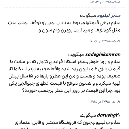
1398-09-01 در 02:03
مدیر لیلیوم
میگوید:
سلام برخی قیمتها مربوط به نایاب بودن و توقف تولید است
مثل گودلایف و میدنایت پویزن و ام سون و…
1398-05-09 در 16:06
sadeghikamran
میگوید:
سلام و روز خوش.عطر اسکادا فرایدی کژوال که در سایت با
قیمت بالای 4 میلیون زده شده واقعا عجیبه.برند اسکادا کلا
ضعیف بوده و هست و من این عطرو بارها در 15 سال پیش
تهیه میکردم و همون موقع با قیمت عطهای جیوانچی یکی
بود.چرا این قیمت بر روی این عطر برچسب خورده؟
1398-05-09 در 07:15
darushg20
میگوید:
سلام ب لیلیوم،چون که فروشگاه معتبر و قابل اعتمادی