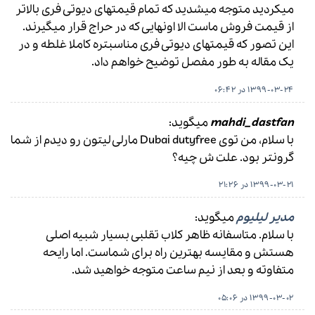
میکردید متوجه میشدید که تمام قیمتهای دیوتی فری بالاتر
از قیمت فروش ماست الا اونهایی که در حراج قرار میگیرند.
این تصور که قیمتهای دیوتی فری مناسبتره کاملا غلطه و در
یک مقاله به طور مفصل توضیح خواهم داد.
1399-03-24 در 06:42
mahdi_dastfan
میگوید:
با سلام، من توی Dubai dutyfree مارلی لیتون رو دیدم از شما
گرونتر بود. علت ش چیه؟
1399-03-21 در 21:26
مدیر لیلیوم
میگوید:
با سلام. متاسفانه ظاهر کلاب تقلبی بسیار شبیه اصلی
هستش و مقایسه بهترین راه برای شماست. اما رایحه
متفاوته و بعد از نیم ساعت متوجه خواهید شد.
1399-03-02 در 05:06