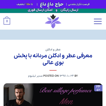
0
Ski
t
عطر و ادکلن
معرفی عطر و ادکلن مردانه با پخش
conten
بوی عالی
BY
1397-10-24
POSTED ON
مدیر لیلیوم
24
دی