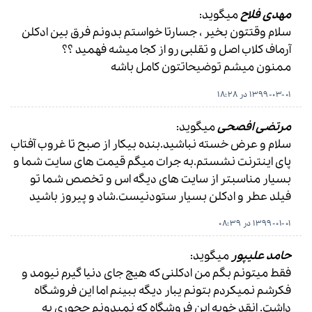
مهدی فلاح
میگوید:
سلام وقتتون بخیر ، جسارتا خواستم بدونم فرق بین ادکلن
آرماف کلاب اصل و تقلبی رو از کجا میشه فهمید ؟؟
ممنون میشم توضیحاتتون کامل باشه
1399-03-01 در 18:28
مرتضی افصحی
میگوید:
سلام و عرض خسته نباشید.بنده بیکار از صبح تا غروب آفتاب
پای اینترنت نشستم.به جرات میگم قیمت های سایت شما و
بسیار مناسبتر از سایت های دیگه اس و تخصص شما تو
فیلد عطر و ادکلن بسیار ستودنیست.شاد و پیروز باشید
1399-01-01 در 08:39
حامد علیپور
میگوید:
فقط میتونم بگم من ادکلنی که هیچ جای دنیا گیرم نیومد و
فکرشم نمیکردم بتونم یبار دیگه ببینم اما این فروشگاه
داشت. انقد خوبه این فروشگاه که نمیدونم‌ چجوری به