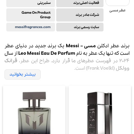
فعالیت اصلی برند
سلبریتی
عطر مسی
Game On Product
شرکت مادر برند
Group
سایت رسمی برند
messifragrances.com
برند عطر ادکلن
مسی
–
Messi
یک برند جدید در دنیای عطر
است که تنها یک عطر به نام
Leo Messi Eau De Parfum
از سال
2024 در فهرست عطرهای ما قرار دارد. طراح این عطر،
فرانک
وولکل
(Frank Voelkl) است.
بیشتر بخوانید
این عطر به واسطه مردی که فراتر از یک نماد فوتبال است، الهام
گرفته شده است. رایحه این عطر، جوهره شخصیت متواضع و
در عین حال قدرتمند مسی را به تصویر می‌کشد و سفری
بویایی را ارائه می‌دهد که ابعاد چندگانه یک افسانه را منعکس
می‌کند.
عطر
مسی
داستانی را روایت می‌کند که فراتر از آنچه دیده
می‌شود، است. شعار این برند، “
مسی، فراتر از آنچه می‌بینیم
”