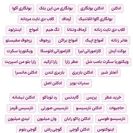
ادکلن
ادکلن بولگاری
بولگاری من این بلک
بولگاری آکوا
بولگاری آکوا اتلانتیک
آرماف
کلاب دی نایت مردانه
کلاب دی نایت زنانه
آرماف ونتانا
تگ هیم
آمواج
اینترلود
هانر زنانه
آمواج اپیک
آمواج براکن
زرجوف
زرجوف مفیستو
بوکت آیدل
کازاموراتی لیرا
کازاموراتی لاتوسکا
ویکتوریا سکرت
ویکتوریا سکرت بامب شل
عطر زارا
زارا ارکید
زارا بلو من اسپریت
آنجلز شیر
ادکلن باربری
باربری لندن
ادکلن مانسرا
سدرات بویز
ادکلن اصل
خرید عطر
پرپس
گایدنس
رد توباکو
ادکلن نیشانه
حاجیوات
ادکلن نارسیسو
نارسیس صورتی
نارسیس قرمز
نارسیسو طوسی
ادکلن پاکو رابان
وان میلیون
لیدی میلیون
اینوکتوس
ادکلن گوچی
گوچی راش
گوچی بلوم