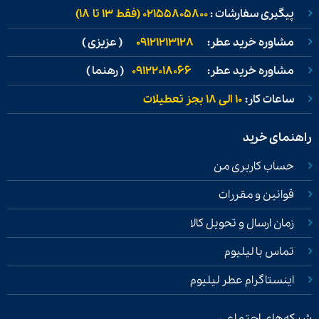
پیگیری سفارشات :
02155805800 (فقط ۱۳ تا ۱۸)
مشاوره خرید عطر:
09121213128
( عزیزی )
مشاوره خرید عطر:
09122018066
( رهنما )
ساعات کار:
۱۰ الی ۱۸ بجز تعطیلات
راهنمای خرید
حساب کاربری من
قوانین و مقررات
زمان ارسال و تحویل کالا
تماس با لیلیوم
اینستاگرام عطر لیلیوم
شبکه‌های اجتماعی