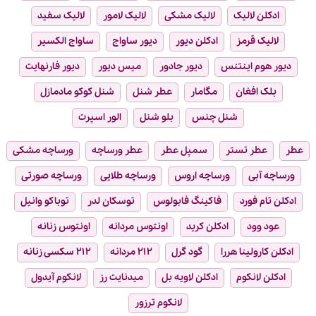
ادکلن لالیک
لالیک مشکی
لالیک لامور
لالیک سفید
لالیک قرمز
ادکلن دیور
دیور ساواج
ساواج الکسیر
دیور هوم اینتنس
دیور جادور
میس دیور
دیور فارنهایت
بلک افغان
مگامار
عطر شنل
شنل کوکو مادمازل
شنل چنس
بلو شنل
الور اسپرت
عطر
عطر تستر
سمپل عطر
عطر ورساچه
ورساچه مشکی
ورساچه آبی
ورساچه اروس
ورساچه طلایی
ورساچه صورتی
ادکلن تام فورد
فاکینگ فابولوس
توسکان لدر
توباکو وانیل
عود وود
ادکلن کرید
اونتوس مردانه
اونتوس زنانه
ادکلن کارولینا هررا
گود گرل
۲۱۲ مردانه
۲۱۲ سکسی زنانه
ادکلن لانکوم
ادکلن لاویه بل
میدنایت رز
لانکوم آیدول
لانکوم ترزور