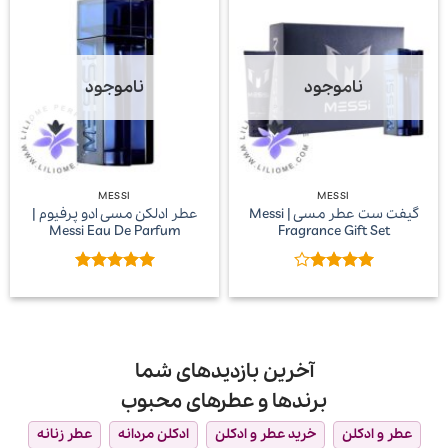
مشتری گرامی، برای خرید عطر و ادکلن مسی اصلی با بهترین
قیمت از
فروشگاه ادکلن
لیلیوم می‌توانید در ادامه مطلب
لیست عطرهای برند مسی را مشاهده نمایید.
ناموجود
ناموجود
لینک‌های مرتبط
عطر مسی
ادکلن مسی
قیمت عطر مسی
خرید عطر مسی
MESSI
MESSI
گیفت ست عطر مسی | Messi
عطر ادلکن مسی ادو پرفیوم |
عطر Messi
ادکلن Messi
Messi Eau De Parfum
Fragrance Gift Set
امتیاز
4
امتیاز
5
از
از 5
5
آخرین بازدیدهای شما
برندها و عطرهای محبوب
عطر و ادکلن
خرید عطر و ادکلن
ادکلن مردانه
عطر زنانه