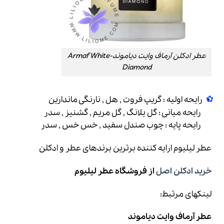
عطر ادکلن آرماف وایت دیاموند-Armaf White
Diamond
رایحه اولیه : گریپ فروت , هل , نارنگی ماندارین
رایحه میانی : گل یلانگ , گل مریم , گشنیز , سدر
رایحه پایه : چوب صندل سفید , خس خس , سدر
عطر لیلیوم
ارایه کننده برترین برندهای عطر و ادکلن
خرید ادکلن اصل
از فروشگاه عطر لیلیوم
لینکهای مرتبط:
عطر آرماف وایت دیاموند