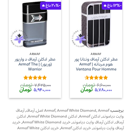
-20%
-12%
ARMAF
ARMAF
عطر ادکلن آرماف ونتانا پور
عطر ادکلن آرماف د واریور
هوم مردانه | Armaf
(وریور) | Armaf The
Warrior
Ventana Pour Homme
تومان
تومان
امتیاز
4.5
امتیاز
5
از
7,425,000
6,600,000
قیمت
قیمت
قیمت
قیمت
تومان
تومان
از 5
5
5,940,000
5,780,000
اصلی
فعلی
اصلی
فعلی
6,600,000 تومان
5,780,000 تومان
7,425,000 تومان
40,000
بود.
است.
بود.
است.
برچسب:
Armaf اصل
,
Armaf White Diamond
,
Armaf
,
آرماف
,
آرماف
وایت دیاموند
,
ادکلن Armaf
,
ادکلن Armaf White Diamond
,
ادکلن
آرماف
,
ادکلن آرماف وایت دیاموند
,
خرید Armaf White Diamond
,
خرید
آرماف وایت دیاموند
,
خرید ادکلن Armaf
,
خرید ادکلن Armaf White