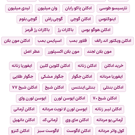
نارسیسو طوسی
ادکلن پاکو رابان
وان میلیون
لیدی میلیون
اینوکتوس
ادکلن گوچی
گوچی راش
گوچی بلوم
ادکلن هوگو بوس
باکارات رژ
باکارات رژ قرمز
ادکلن ویکتور اند رالف
فلاور بمب
اسپایس بمب
ادکلن مون بلان
مون بلان لجند
مون بلان اکسپلورر
عطر اصل
خرید ادکلن
ادکلن زنانه
ادکلن کلوین کلین
ایفوریا زنانه
ایفوریا مردانه
ادکلن جگوار
جگوار مشکی
جگوار طلایی
ادکلن بنتلی
بنتلی اینتنس
ادکلن شیخ
ادکلن شیخ ۷۷
ادکلن شیخ ۷۰
ادکلن ایوسن لورن
ایوسن لورن وای
ادکلن لیبر زنانه
ایوسن لورن لا نویت مردانه
ادکلن آرمانی
آرمانی یو مردانه
ادکلن مای وی
آرمانی کد
ادکلن دانهیل
کول واتر مردانه
ادکلن لاگوست
لاگوست سبز
ادکلن کنزو