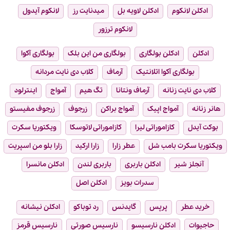
ادکلن لانکوم
ادکلن لاویه بل
میدنایت رز
لانکوم آیدول
لانکوم ترزور
ادکلن
ادکلن بولگاری
بولگاری من این بلک
بولگاری آکوا
بولگاری آکوا اتلانتیک
آرماف
کلاب دی نایت مردانه
کلاب دی نایت زنانه
آرماف ونتانا
تگ هیم
آمواج
اینترلود
هانر زنانه
آمواج اپیک
آمواج براکن
زرجوف
زرجوف مفیستو
بوکت آیدل
کازاموراتی لیرا
کازاموراتی لاتوسکا
ویکتوریا سکرت
ویکتوریا سکرت بامب شل
عطر زارا
زارا ارکید
زارا بلو من اسپریت
آنجلز شیر
ادکلن باربری
باربری لندن
ادکلن مانسرا
سدرات بویز
ادکلن اصل
خرید عطر
پرپس
گایدنس
رد توباکو
ادکلن نیشانه
حاجیوات
ادکلن نارسیسو
نارسیس صورتی
نارسیس قرمز