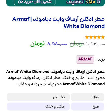
عطر ادکلن آرماف وایت دیاموند | Armaf
White Diamond
قیمت
قیمت
تومان
تومان
8,580,000
10,560,000
1
امتیازدهی
5
اصلی
فعلی
از 5 در
امتیازدهی
10,560,000 تومان
8,580,000 توم
مشتری
بود.
است.
عطر ادکلن آرماف وایت دیاموند-Armaf White Diamond
عطری است ملایم و خنک. عطر ادکلن
آرماف
وایت دیاموند-
White Diamond
Armaf
عطری است مردانه و جذاب.
سایز
100 میل
طبع
ملایم و خنک