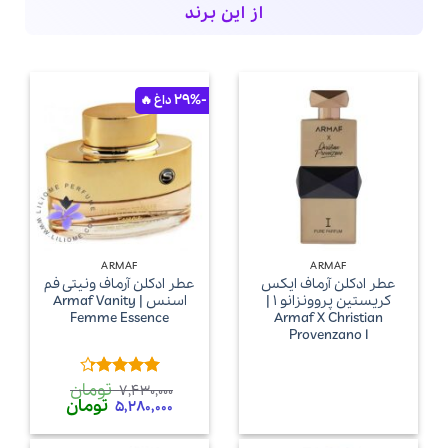
از این برند
-29%
ARMAF
ARMAF
عطر ادکلن آرماف ایکس
عطر ادکلن آرماف ونیتی فم
کریستین پروونزانو 1 |
اسنس | Armaf Vanity
Femme Essence
Armaf X Christian
Provenzano I
تومان
امتیاز
7,430,000
قیمت
قیمت
تومان
4.29
از 5
5,280,000
اصلی
فعلی
7,430,000 تومان
80,000
بود.
است.