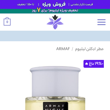
0
Ski
عطر ادکلن لیلیوم
/
ARMAF
t
conten
-19%