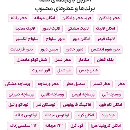
برندها و عطرهای محبوب
عطر و ادکلن
خرید عطر و ادکلن
ادکلن مردانه
عطر زنانه
ادکلن لالیک
لالیک مشکی
لالیک لامور
لالیک سفید
لالیک قرمز
ادکلن دیور
دیور ساواج
ساواج الکسیر
دیور هوم اینتنس
دیور جادور
میس دیور
دیور فارنهایت
بلک افغان
مگامار
عطر شنل
شنل کوکو مادمازل
شنل چنس
بلو شنل
الور اسپرت
عطر
عطر تستر
سمپل عطر
عطر ورساچه
ورساچه مشکی
ورساچه آبی
ورساچه اروس
ورساچه طلایی
ورساچه صورتی
ادکلن تام فورد
فاکینگ فابولوس
توسکان لدر
توباکو وانیل
عود وود
ادکلن کرید
اونتوس مردانه
اونتوس زنانه
ادکلن کارولینا هررا
گود گرل
۲۱۲ مردانه
۲۱۲ سکسی زنانه