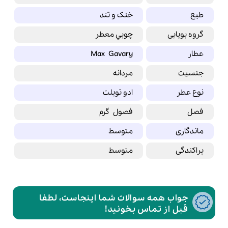
طبع
خنک و تند
گروه بویایی
چوبي معطر
عطار
Max Gavary
جنسیت
مردانه
نوع عطر
ادو تویلت
فصل
فصول گرم
ماندگاری
متوسط
پراکندگی
متوسط
جواب همه سوالات شما اینجاست، لطفا
قبل از تماس بخونید!