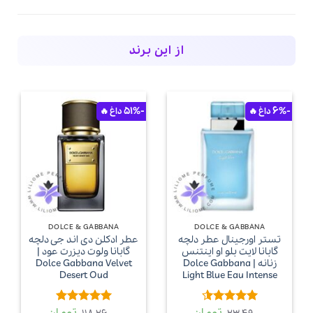
از این برند
-51%
-6%
DOLCE & GABBANA
DOLCE & GABBANA
تستر اورجینال عطر دلچه
عطر ادکلن دی اند جی دلچه
گابانا لایت بلو او اینتنس
گابانا ولوت دیزرت عود |
زنانه | Dolce Gabbana
Dolce Gabbana Velvet
Desert Oud
Light Blue Eau Intense
امتیاز
4.5
امتیاز
5
از