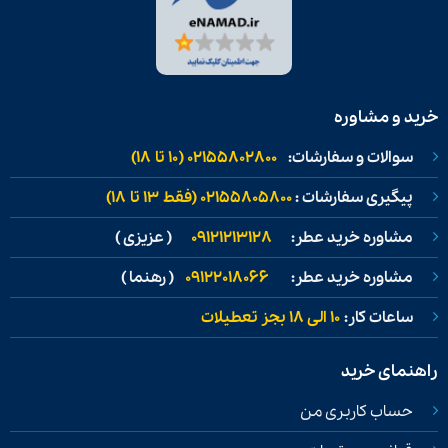
خرید و مشاوره
سوالات و سفارشات:
02155802800 (۱۰ تا ۱۸)
پیگیری سفارشات :
02155805800 (فقط ۱۳ تا ۱۸)
مشاوره خرید عطر:
09121213128
( عزیزی )
مشاوره خرید عطر:
09122018066
( رهنما )
ساعات کار:
۱۰ الی ۱۸ بجز تعطیلات
راهنمای خرید
حساب کاربری من