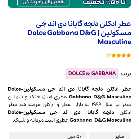
عطر ادکلن دلچه گابانا دی اند جی
مسکولین | Dolce Gabbana D&G
Masculine
1
امتیازدهی
4
از 5
در
امتیازدهی
مشتری
عطر ادکلن دلچه گابانا دی اند جی مسکولین-Dolce
Gabbana D&G Masculine
عطری است خنک و تند.این
عطر در سال 1999 به بازار
عطر
و
ادکلن
عرضه شد.عطر
ادکلن
دلچه گابانا
دی اند جی مسکولین-
Dolce
D&G Masculine
Gabbana
عطری است مردانه و شیک.
سایز
50 میل