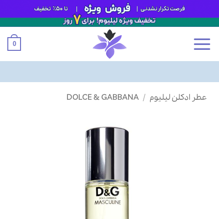
0
Ski
عطر ادکلن لیلیوم
/
DOLCE & GABBANA
t
conten