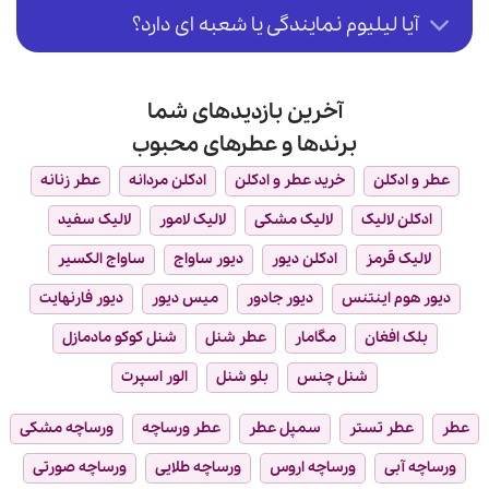
آیا لیلیوم نمایندگی یا شعبه ای دارد؟
آخرین بازدیدهای شما
برندها و عطرهای محبوب
عطر و ادکلن
خرید عطر و ادکلن
ادکلن مردانه
عطر زنانه
ادکلن لالیک
لالیک مشکی
لالیک لامور
لالیک سفید
لالیک قرمز
ادکلن دیور
دیور ساواج
ساواج الکسیر
دیور هوم اینتنس
دیور جادور
میس دیور
دیور فارنهایت
بلک افغان
مگامار
عطر شنل
شنل کوکو مادمازل
شنل چنس
بلو شنل
الور اسپرت
عطر
عطر تستر
سمپل عطر
عطر ورساچه
ورساچه مشکی
ورساچه آبی
ورساچه اروس
ورساچه طلایی
ورساچه صورتی