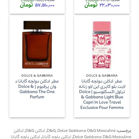
تومان
تومان
118,260,000
23,490,000
قیمت
قیمت
قیمت
قیمت
تومان
تومان
از 5
5
57,510,000
22,030,000
اصلی
فعلی
اصلی
فعلی
23,490,000 تومان
22,030,000 تومان
118,260,000 تومان
000
بود.
است.
بود.
است.
DOLCE & GABBANA
DOLCE & GABBANA
عطر ادکلن دولچه گابانا
عطر ادکلن دولچه گابانا د
لایت بلو کاپری این لاو زنانه
وان پرفیوم | Dolce &
تراول اکسکلوسیو | Dolce
Gabbana The One
Parfum
& Gabbana Light Blue
Capri In Love Travel
Exclusive Pour Femme
برچسب:
Dolce Gabbana D&G Masculine
,
D&G
,
ادکلن D&G
,
ادکلن
Dolce Gabbana D&G Masculine
,
ادکلن دلچه گابانا
,
ادکلن دلچه گابانا