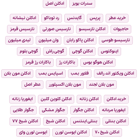
سدرات بویز
ادکلن اصل
خرید عطر
پرپس
گایدنس
رد توباکو
ادکلن نیشانه
حاجیوات
ادکلن نارسیسو
نارسیس صورتی
نارسیس قرمز
نارسیسو طوسی
ادکلن پاکو رابان
وان میلیون
لیدی میلیون
اینوکتوس
ادکلن گوچی
گوچی راش
گوچی بلوم
ادکلن هوگو بوس
باکارات رژ
باکارات رژ قرمز
ادکلن ویکتور اند رالف
فلاور بمب
اسپایس بمب
ادکلن مون بلان
مون بلان لجند
مون بلان اکسپلورر
عطر اصل
خرید ادکلن
ادکلن زنانه
ادکلن کلوین کلین
ایفوریا زنانه
ایفوریا مردانه
ادکلن جگوار
جگوار مشکی
جگوار طلایی
ادکلن بنتلی
بنتلی اینتنس
ادکلن شیخ
ادکلن شیخ ۷۷
ادکلن شیخ ۷۰
ادکلن ایوسن لورن
ایوسن لورن وای