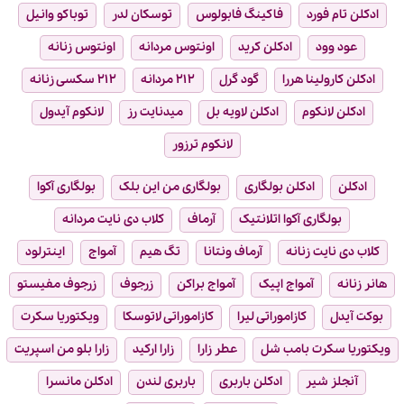
ادکلن تام فورد
فاکینگ فابولوس
توسکان لدر
توباکو وانیل
عود وود
ادکلن کرید
اونتوس مردانه
اونتوس زنانه
ادکلن کارولینا هررا
گود گرل
۲۱۲ مردانه
۲۱۲ سکسی زنانه
ادکلن لانکوم
ادکلن لاویه بل
میدنایت رز
لانکوم آیدول
لانکوم ترزور
ادکلن
ادکلن بولگاری
بولگاری من این بلک
بولگاری آکوا
بولگاری آکوا اتلانتیک
آرماف
کلاب دی نایت مردانه
کلاب دی نایت زنانه
آرماف ونتانا
تگ هیم
آمواج
اینترلود
هانر زنانه
آمواج اپیک
آمواج براکن
زرجوف
زرجوف مفیستو
بوکت آیدل
کازاموراتی لیرا
کازاموراتی لاتوسکا
ویکتوریا سکرت
ویکتوریا سکرت بامب شل
عطر زارا
زارا ارکید
زارا بلو من اسپریت
آنجلز شیر
ادکلن باربری
باربری لندن
ادکلن مانسرا