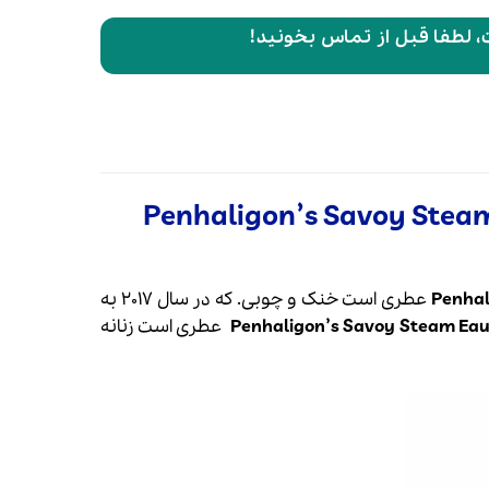
 لطفا قبل از تماس بخونید!
نز ساوُی استیم ادو کولون | Penhaligon’s Savoy Steam Eau de
عطری است خنک و چوبی.
که در سال 2017 به
عطری است زنانه