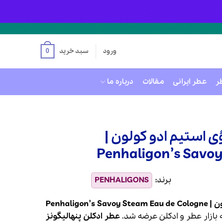
ورود
سبد خرید
0
ر
عطر ایرانی
مقالات
درباره ما
ی استیم ادو کولون |
Penhaligon’s Savoy
Penhali
عطر
و
ادکلن
عرضه شد.
عطر ادکلن پنهالیگونز