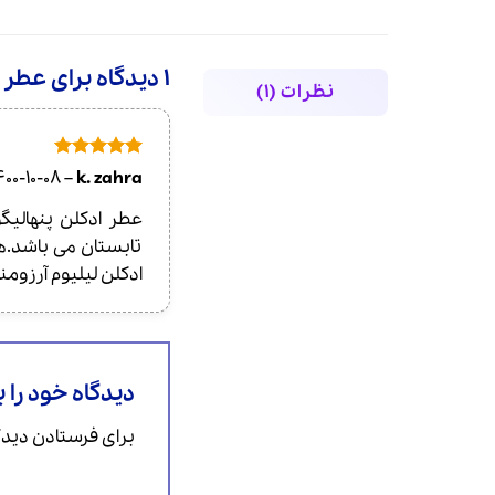
1 دیدگاه برای
عطر ادکلن
نظرات (1)
امتیاز
5
از
400-10-08
–
k. zahra
5
تابستان می باشد.ه
ادکلن لیلیوم آرزو
دیدگاه خود را 
برای فرستادن دیدگا