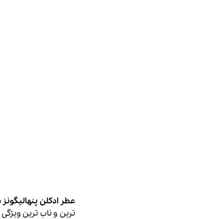
عطر ادکلن پنهالیگونز ساوُی استیم ادو کولو
ترین و ناب ترین ویژگی ه