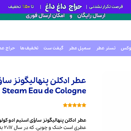
وکس
تستر عطر
سمپل عطر
گیفت ست
تخفیف‌ها
حراج عط
عطر ادکلن پنهالیگونز ساوُ
 Steam Eau de Cologne
1
امتیازدهی
5
از 5 در
عطر ادکلن پنهالیگونز ساوُی استیم ادو کولون | gon’s Savoy Steam Eau de Cologne
امتیازدهی
مشتری
عطری است خنک و چوبی.
که در سال 2017 به بازار