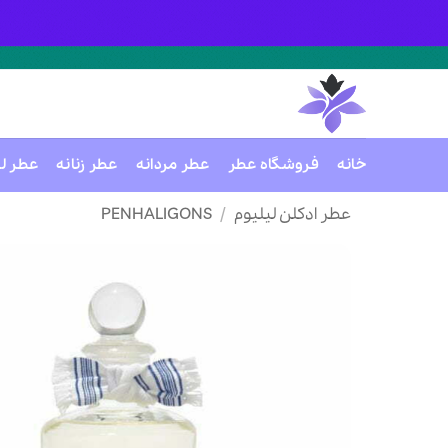
خانه
فروشگاه عطر
عطر مردانه
عطر زنانه
عطر ل
Ski
عطر ادکلن لیلیوم
/
PENHALIGONS
t
conten