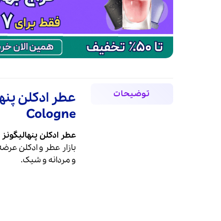
توضیحات
Cologne
عطر ادکلن پنهالیگونز ساوُی استیم ادو کول
بازار
عطر
و
ادکلن
عرضه
و مردانه و شیک.