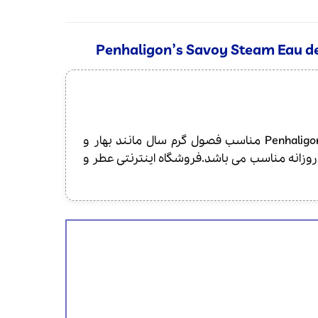
عطر ادکلن پنهالیگونز ساوُی استیم ادو کولون | Penhaligon’s Savoy Steam Eau de Cologne مناسب فصول گرم سال مانند بهار و
روزانه مناسب می باشد.فروشگاه اینترنتی عطر و