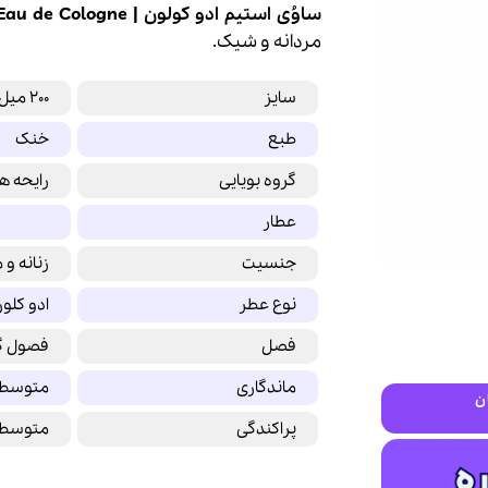
ساوُی استیم ادو کولون | Penhaligon’s Savoy Steam Eau de Cologne
مردانه و شیک.
سایز
200 میل
طبع
خنک
گروه بویایی
رایحه ه
عطار
جنسیت
زنانه و 
نوع عطر
ادو کلو
فصل
فصول گ
ماندگاری
متوسط
ن
پراکندگی
متوسط