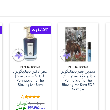
-31%
-15%
+
+
PENHALIGONS
PENHALIGONS
سمپل عطر پنهالیگونز
عطر ادکلن پنهالیگونز د
د بلیزینگ مستر سام |
بلیزینگ مستر سام |
Penhaligon’s The
Penhaligon’s The
Blazing Mr Sam
Blazing Mr Sam EDP
Sample
تومان
امتیاز
4
74,250,000
قیمت
از 5
تومان
قیمت
63,195,000