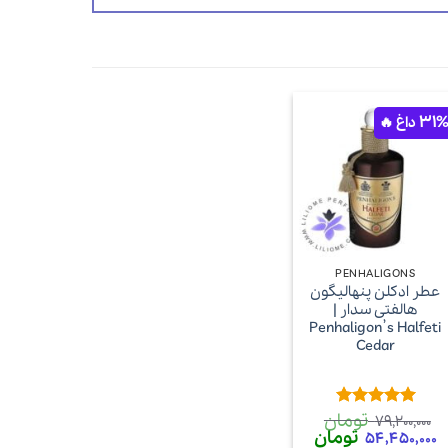
+
PENHALIGONS
عطر ادکلن پنهالیگون
هالفتی سدار |
Penhaligon’s Halfeti
Cedar
تومان
امتیاز
5
از
79,200,000
5
قیمت
تومان
قیمت
54,450,000