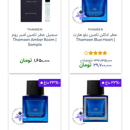
THAMEEN
THAMEEN
عطر ادکلن تامین بلو هارت
سمپل عطر تامین آمبر روم
| Thameen Amber Room
| Thameen Blue Heart
Sample
تومان
تومان
امتیاز
4
1,650,000
37,125,000
قیمت
قیمت
تومان
از 5
29,700,000
اصلی
فعلی
37,125,000 تومان
29,700,000 تومان
بود.
است.
-23%
-22%