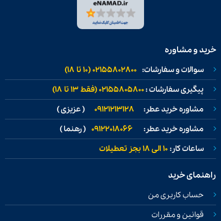
خرید و مشاوره
سوالات و سفارشات:
02155802800 (۱۰ تا ۱۸)
پیگیری سفارشات :
02155805800 (فقط ۱۳ تا ۱۸)
مشاوره خرید عطر:
09121213128
( عزیزی )
مشاوره خرید عطر:
09122018066
( رهنما )
ساعات کار:
۱۰ الی ۱۸ بجز تعطیلات
راهنمای خرید
حساب کاربری من
قوانین و مقررات