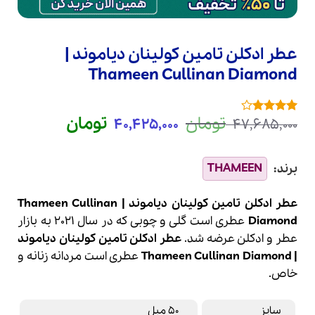
عطر ادکلن تامین کولینان دیاموند |
Thameen Cullinan Diamond
قیمت
قیمت
تومان
تومان
40,425,000
47,685,000
1
امتیازدهی
اصلی
فعلی
4
از 5
در
47,685,000 تومان
000
امتیازدهی
بود.
است.
مشتری
عطر ادکلن تامین کولینان دیاموند | Thameen Cullinan
Diamond
عطری است گلی و چوبی
که در سال 2021 به بازار
عطر
و
ادکلن
عرضه شد.
عطر ادکلن تامین کولینان دیاموند
| Thameen Cullinan Diamond
عطری است مردانه زنانه و
خاص.
سایز
50 میل