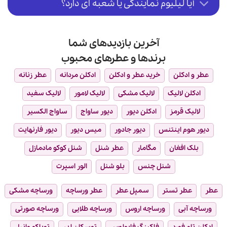
آیا لیلیوم نمایندگی یا شعبه ای دارد؟
آخرین بازدیدهای شما
برندها و عطرهای محبوب
عطر و ادکلن
خرید عطر و ادکلن
ادکلن مردانه
عطر زنانه
ادکلن لالیک
لالیک مشکی
لالیک لامور
لالیک سفید
لالیک قرمز
ادکلن دیور
دیور ساواج
ساواج الکسیر
دیور هوم اینتنس
دیور جادور
میس دیور
دیور فارنهایت
بلک افغان
مگامار
عطر شنل
شنل کوکو مادمازل
شنل چنس
بلو شنل
الور اسپرت
عطر
عطر تستر
سمپل عطر
عطر ورساچه
ورساچه مشکی
ورساچه آبی
ورساچه اروس
ورساچه طلایی
ورساچه صورتی