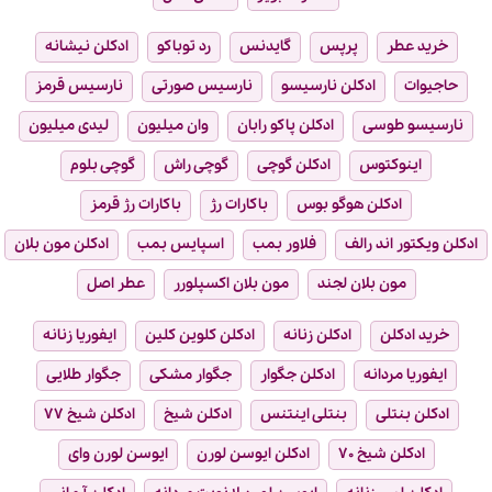
خرید عطر
پرپس
گایدنس
رد توباکو
ادکلن نیشانه
حاجیوات
ادکلن نارسیسو
نارسیس صورتی
نارسیس قرمز
نارسیسو طوسی
ادکلن پاکو رابان
وان میلیون
لیدی میلیون
اینوکتوس
ادکلن گوچی
گوچی راش
گوچی بلوم
ادکلن هوگو بوس
باکارات رژ
باکارات رژ قرمز
ادکلن ویکتور اند رالف
فلاور بمب
اسپایس بمب
ادکلن مون بلان
مون بلان لجند
مون بلان اکسپلورر
عطر اصل
خرید ادکلن
ادکلن زنانه
ادکلن کلوین کلین
ایفوریا زنانه
ایفوریا مردانه
ادکلن جگوار
جگوار مشکی
جگوار طلایی
ادکلن بنتلی
بنتلی اینتنس
ادکلن شیخ
ادکلن شیخ ۷۷
ادکلن شیخ ۷۰
ادکلن ایوسن لورن
ایوسن لورن وای