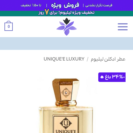
0
Ski
عطر ادکلن لیلیوم
/
UNIQUE'E LUXURY
t
conten
-34%