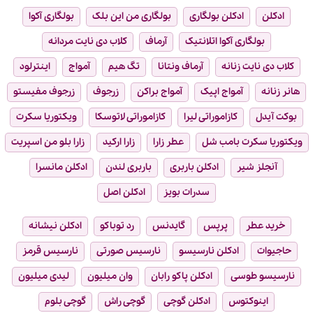
ادکلن
ادکلن بولگاری
بولگاری من این بلک
بولگاری آکوا
بولگاری آکوا اتلانتیک
آرماف
کلاب دی نایت مردانه
کلاب دی نایت زنانه
آرماف ونتانا
تگ هیم
آمواج
اینترلود
هانر زنانه
آمواج اپیک
آمواج براکن
زرجوف
زرجوف مفیستو
بوکت آیدل
کازاموراتی لیرا
کازاموراتی لاتوسکا
ویکتوریا سکرت
ویکتوریا سکرت بامب شل
عطر زارا
زارا ارکید
زارا بلو من اسپریت
آنجلز شیر
ادکلن باربری
باربری لندن
ادکلن مانسرا
سدرات بویز
ادکلن اصل
خرید عطر
پرپس
گایدنس
رد توباکو
ادکلن نیشانه
حاجیوات
ادکلن نارسیسو
نارسیس صورتی
نارسیس قرمز
نارسیسو طوسی
ادکلن پاکو رابان
وان میلیون
لیدی میلیون
اینوکتوس
ادکلن گوچی
گوچی راش
گوچی بلوم