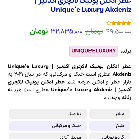
عطر ادکلن یونیک لاکچری آکدنیز |
Unique’e Luxury Akdeniz
قیمت
قیمت
تومان
تومان
32,835,000
49,500,000
1
امتیازدهی
اصلی
فعلی
4
از 5
در
49,500,000 تومان
0
امتیازدهی
بود.
است.
مشتری
عطر ادکلن یونیک لاکچری آکدنیز | Unique’e Luxury
Akdeniz
عطری است خنک و مرکباتی. که در سال 2019 به
بازار عطر و
ادکلن
عرضه شد.
عطر ادکلن یونیک لاکچری
آکدنیز | Unique’e Luxury Akdeniz
عطر
ی است مردانه
زنانه و جذاب.
سایز
100 میل
طبع
خنک و مرکباتی
گروه بویایی
معطر آبزی