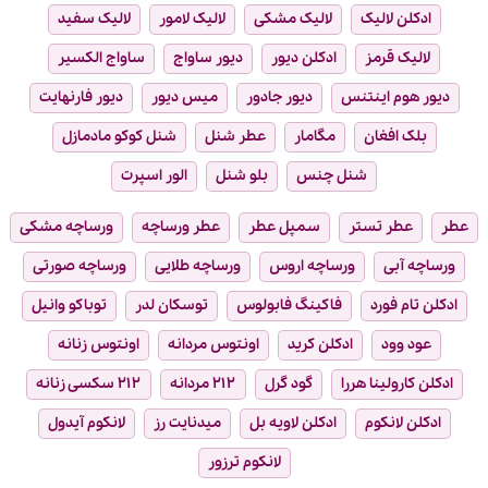
ادکلن لالیک
لالیک مشکی
لالیک لامور
لالیک سفید
لالیک قرمز
ادکلن دیور
دیور ساواج
ساواج الکسیر
دیور هوم اینتنس
دیور جادور
میس دیور
دیور فارنهایت
بلک افغان
مگامار
عطر شنل
شنل کوکو مادمازل
شنل چنس
بلو شنل
الور اسپرت
عطر
عطر تستر
سمپل عطر
عطر ورساچه
ورساچه مشکی
ورساچه آبی
ورساچه اروس
ورساچه طلایی
ورساچه صورتی
ادکلن تام فورد
فاکینگ فابولوس
توسکان لدر
توباکو وانیل
عود وود
ادکلن کرید
اونتوس مردانه
اونتوس زنانه
ادکلن کارولینا هررا
گود گرل
۲۱۲ مردانه
۲۱۲ سکسی زنانه
ادکلن لانکوم
ادکلن لاویه بل
میدنایت رز
لانکوم آیدول
لانکوم ترزور