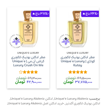
-38%
-24%
UNIQUE'E LUXURY
UNIQUE'E LUXURY
عطر ادکلن یونیک لاکچری
عطر ادکلن یونیک لاکچری
کوتای | Unique’e Luxury
کراش آن می | Unique’e
Luxury Crush On Me
Kutay
تومان
تومان
امتیاز
5
از
امتیاز
4
69,300,000
49,500,000
قیمت
قیمت
قیمت
قیمت
تومان
تومان
5
از 5
42,900,000
37,785,000
اصلی
فعلی
اصلی
فعلی
49,500,000 تومان
37,785,000 تومان
69,300,000 تومان
,000
بود.
است.
بود.
است.
برچسب:
Unique'e Luxury Akdeniz
,
ادکلن Unique'e Luxury Akdeniz
,
ادکلن یونیک لاکچری آکدنیز
,
خرید ادکلن اصل Unique'e Luxury Akdeniz
,