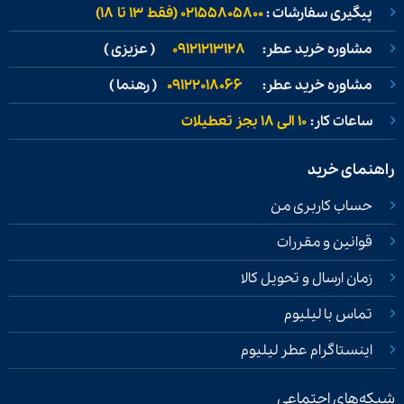
پیگیری سفارشات :
02155805800 (فقط ۱۳ تا ۱۸)
مشاوره خرید عطر:
09121213128
( عزیزی )
مشاوره خرید عطر:
09122018066
( رهنما )
ساعات کار:
۱۰ الی ۱۸ بجز تعطیلات
راهنمای خرید
حساب کاربری من
قوانین و مقررات
زمان ارسال و تحویل کالا
تماس با لیلیوم
اینستاگرام عطر لیلیوم
شبکه‌های اجتماعی