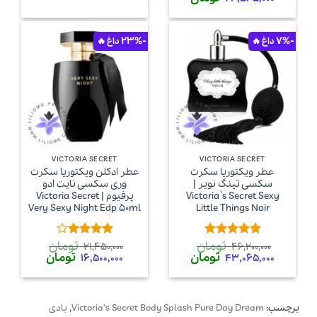
اصلی
فعلی
28,050,000 تومان
26,565,000 تومان
بود.
است.
-23%
-7%
VICTORIA SECRET
VICTORIA SECRET
عطر ویکتوریا سکرت
عطر ادکلن ویکتوریا سکرت
سکسی تینگ نویر |
وری سکسی نایت ادو
Victoria’s Secret Sexy
پرفیوم | Victoria Secret
Very Sexy Night Edp 50ml
Little Things Noir
تومان
تومان
امتیاز
5
از
امتیاز
4
21,450,000
46,200,000
قیمت
قیمت
قیمت
قیمت
تومان
تومان
5
از 5
16,500,000
43,065,000
اصلی
فعلی
اصلی
فعلی
46,200,000 تومان
43,065,000 تومان
21,450,000 تومان
00,000
بود.
است.
بود.
است.
برچسب:
Victoria's Secret Body Splash Pure Day Dream
,
بادی