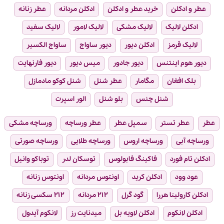
عطر و ادکلن
خرید عطر و ادکلن
ادکلن مردانه
عطر زنانه
ادکلن لالیک
لالیک مشکی
لالیک لامور
لالیک سفید
لالیک قرمز
ادکلن دیور
دیور ساواج
ساواج الکسیر
دیور هوم اینتنس
دیور جادور
میس دیور
دیور فارنهایت
بلک افغان
مگامار
عطر شنل
شنل کوکو مادمازل
شنل چنس
بلو شنل
الور اسپرت
عطر
عطر تستر
سمپل عطر
عطر ورساچه
ورساچه مشکی
ورساچه آبی
ورساچه اروس
ورساچه طلایی
ورساچه صورتی
ادکلن تام فورد
فاکینگ فابولوس
توسکان لدر
توباکو وانیل
عود وود
ادکلن کرید
اونتوس مردانه
اونتوس زنانه
ادکلن کارولینا هررا
گود گرل
۲۱۲ مردانه
۲۱۲ سکسی زنانه
ادکلن لانکوم
ادکلن لاویه بل
میدنایت رز
لانکوم آیدول