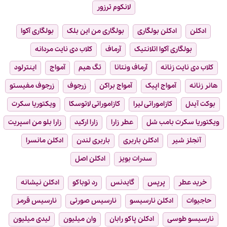
لانکوم ترزور
ادکلن
ادکلن بولگاری
بولگاری من این بلک
بولگاری آکوا
بولگاری آکوا اتلانتیک
آرماف
کلاب دی نایت مردانه
کلاب دی نایت زنانه
آرماف ونتانا
تگ هیم
آمواج
اینترلود
هانر زنانه
آمواج اپیک
آمواج براکن
زرجوف
زرجوف مفیستو
بوکت آیدل
کازاموراتی لیرا
کازاموراتی لاتوسکا
ویکتوریا سکرت
ویکتوریا سکرت بامب شل
عطر زارا
زارا ارکید
زارا بلو من اسپریت
آنجلز شیر
ادکلن باربری
باربری لندن
ادکلن مانسرا
سدرات بویز
ادکلن اصل
خرید عطر
پرپس
گایدنس
رد توباکو
ادکلن نیشانه
حاجیوات
ادکلن نارسیسو
نارسیس صورتی
نارسیس قرمز
نارسیسو طوسی
ادکلن پاکو رابان
وان میلیون
لیدی میلیون