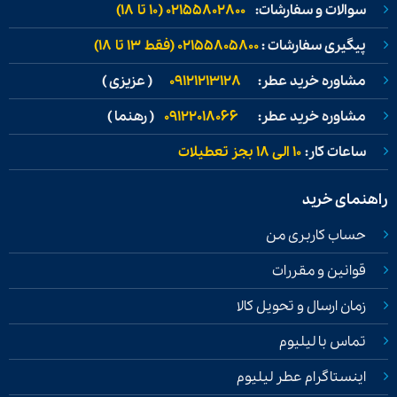
سوالات و سفارشات:
02155802800 (۱۰ تا ۱۸)
پیگیری سفارشات :
02155805800 (فقط ۱۳ تا ۱۸)
مشاوره خرید عطر:
09121213128
( عزیزی )
مشاوره خرید عطر:
09122018066
( رهنما )
ساعات کار:
۱۰ الی ۱۸ بجز تعطیلات
راهنمای خرید
حساب کاربری من
قوانین و مقررات
زمان ارسال و تحویل کالا
تماس با لیلیوم
اینستاگرام عطر لیلیوم