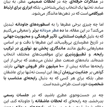
در
مذاکرات حرفه‌ای
، چه در
لحظات صمیمی
. عطر، به بیان
ساده، نه‌تنها یک انتخاب زیبایی‌شناختی، بلکه
ابزاری برای ارتباط
غیرکلامی
است که در ذهن‌ها ماندگار می‌شود.
اما چه چیزی برخی عطرها را به
اسطوره‌های جاودانه
تبدیل
می‌کند؟ در این مقاله، ما
ده
عطر مردانه
برتر
را معرفی می‌کنیم
که به دلیل
کیفیت استثنایی
،
تأثیر فرهنگی
، و
محبوبیت جهانی
در تاریخ عطرسازی بی‌رقیب‌اند. این عطرها با دقت و بر اساس
معیارهایی دقیق مانند
ماندگاری
،
پخش بو
،
نوآوری در ترکیب
رایحه
، و
تطبیق‌پذیری
برای موقعیت‌های مختلف انتخاب
شده‌اند. داده‌های صنعت عطر نشان می‌دهند که برخی از این
رایحه‌ها سالانه بیش از
۱۰۰ میلیون دلار فروش جهانی
دارند،
گواهی بر
جذابیت بی‌زمان
آن‌ها. این لیست نه‌تنها برای عاشقان
عطر، بلکه برای هر کسی که به دنبال
رایحه‌ای متناسب با
شخصیت
خود است، طراحی شده است.
چه در جست‌وجوی عطری باشید که در
جلسات رسمی
بدرخشد، چه رایحه‌ای که
لحظات عاشقانه
را جاودانه کند، این