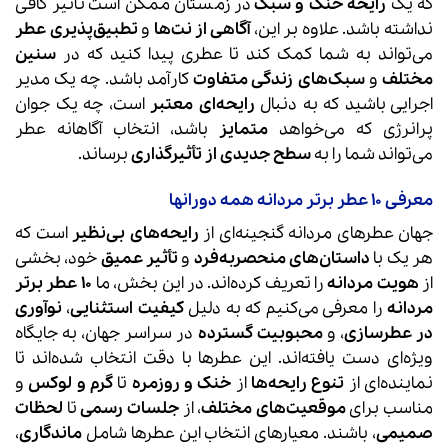
که یک
رایحه خنک و سبک
در زمستان ممکن است تأثیر کافی
نداشته باشد. علاوه بر این،
آگاهی از نت‌ها
و
تطبیق‌پذیری عطر
می‌تواند به شما کمک کند تا عطری پیدا کنید که در
سنین
مختلف
و
سبک‌های زندگی متفاوت
کارآمد باشد. چه یک مدیر
اجرایی باشید که به دنبال
رایحه‌ای معتبر
است، چه یک جوان
پرانرژی که می‌خواهد
متمایز
باشد، انتخاب آگاهانه عطر
می‌تواند شما را به
سطح جدیدی از تأثیرگذاری
برساند.
معرفی ۱۰ عطر برتر مردانه همه دورانها
جهان عطرهای مردانه گنجینه‌ای از
رایحه‌های بی‌نظیر
است که
هر یک با
داستان‌های منحصربه‌فرد
و
تأثیر عمیق
خود، بخشی
از
هویت مردانه
را تعریف کرده‌اند. در این بخش، ما
۱۰ عطر برتر
مردانه
را معرفی می‌کنیم که به دلیل
کیفیت استثنایی
،
نوآوری
در عطرسازی
، و
محبوبیت گسترده
در سراسر جهان، به جایگاه
ویژه‌ای دست یافته‌اند. این عطرها با دقت انتخاب شده‌اند تا
نماینده‌ای از
تنوع رایحه‌ها
از
خنک و روزمره
تا
گرم و لوکس
و
مناسب برای
موقعیت‌های مختلف
، از
جلسات رسمی
تا
لحظات
صمیمی
، باشند. معیارهای انتخاب این عطرها شامل
ماندگاری
،