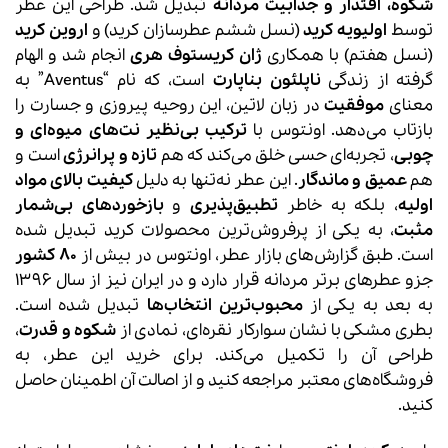
شکوه، اقتدار و جذابیت مردانه
تبدیل شد. طراحی این عطر
توسط
اولیویه کرید
(نسل ششم عطرسازان کرید) و
اروین کرید
(نسل هفتم) با همکاری
ژان کریستوف هری
انجام شد و الهام
گرفته از زندگی
ناپلئون بناپارت
است، که نام “Aventus” به
معنای
موفقیت
در زبان لاتین، این روحیه پیروزی و جسارت را
بازتاب می‌دهد. اونتوس با
ترکیب بی‌نظیر نت‌های میوه‌ای و
چوبی
، تجربه‌ای حسی خلق می‌کند که هم
تازه و پرانرژی
است و
هم
عمیق و ماندگار
. این عطر نه‌تنها به دلیل
کیفیت بالای مواد
اولیه
، بلکه به خاطر
تطبیق‌پذیری
و
بازخوردهای بی‌شمار
مثبت
، به یکی از پرفروش‌ترین محصولات کرید تبدیل شده
است. طبق گزارش‌های بازار عطر، اونتوس در بیش از
۸۰ کشور
جزو عطرهای برتر مردانه قرار دارد و در ایران نیز از سال ۱۳۹۶
به بعد به یکی از
محبوب‌ترین انتخاب‌ها
تبدیل شده است.
بطری مشکی با نشان سوارکار نقره‌ای، نمادی از
شکوه و قدرت
،
طراحی آن را تکمیل می‌کند. برای خرید این عطر، به
فروشگاه‌های معتبر مراجعه کنید و از اصالت آن اطمینان حاصل
کنید.