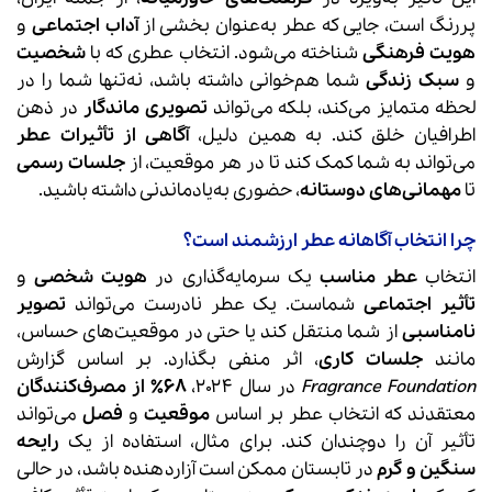
پررنگ است، جایی که عطر به‌عنوان بخشی از
آداب اجتماعی
و
هویت فرهنگی
شناخته می‌شود. انتخاب عطری که با
شخصیت
و
سبک زندگی
شما هم‌خوانی داشته باشد، نه‌تنها شما را در
لحظه متمایز می‌کند، بلکه می‌تواند
تصویری ماندگار
در ذهن
اطرافیان خلق کند. به همین دلیل،
آگاهی از تأثیرات عطر
می‌تواند به شما کمک کند تا در هر موقعیت، از
جلسات رسمی
تا
مهمانی‌های دوستانه
، حضوری به‌یادماندنی داشته باشید.
چرا انتخاب آگاهانه عطر ارزشمند است؟
انتخاب
عطر مناسب
یک سرمایه‌گذاری در
هویت شخصی
و
تأثیر اجتماعی
شماست. یک عطر نادرست می‌تواند
تصویر
نامناسبی
از شما منتقل کند یا حتی در موقعیت‌های حساس،
مانند
جلسات کاری
، اثر منفی بگذارد. بر اساس گزارش
Fragrance Foundation
در سال ۲۰۲۴،
۶۸٪ از مصرف‌کنندگان
معتقدند که انتخاب عطر بر اساس
موقعیت
و
فصل
می‌تواند
تأثیر آن را دوچندان کند. برای مثال، استفاده از یک
رایحه
سنگین و گرم
در تابستان ممکن است آزاردهنده باشد، در حالی