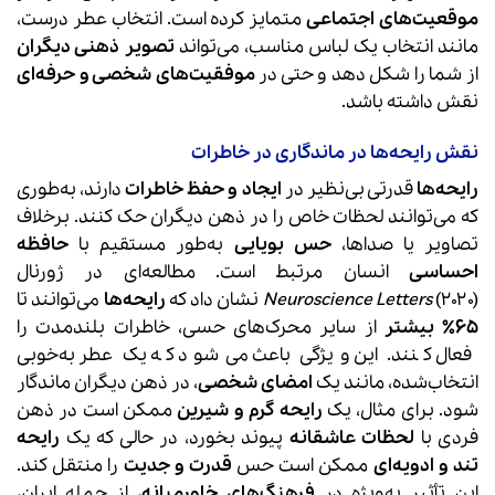
موقعیت‌های اجتماعی
متمایز کرده است. انتخاب عطر درست،
مانند انتخاب یک لباس مناسب، می‌تواند
تصویر ذهنی دیگران
از شما را شکل دهد و حتی در
موفقیت‌های شخصی و حرفه‌ای
نقش داشته باشد.
نقش رایحه‌ها در ماندگاری در خاطرات
رایحه‌ها
قدرتی بی‌نظیر در
ایجاد و حفظ خاطرات
دارند، به‌طوری
که می‌توانند لحظات خاص را در ذهن دیگران حک کنند. برخلاف
تصاویر یا صداها،
حس بویایی
به‌طور مستقیم با
حافظه
احساسی
انسان مرتبط است. مطالعه‌ای در ژورنال
(۲۰۲۰) نشان داد که
Neuroscience Letters
رایحه‌ها
می‌توانند تا
۶۵٪ بیشتر
از سایر محرک‌های حسی، خاطرات بلندمدت را
فعال کنند. این ویژگی باعث می‌شود که یک عطر به‌خوبی
انتخاب‌شده، مانند یک
امضای شخصی
، در ذهن دیگران ماندگار
شود. برای مثال، یک
رایحه گرم و شیرین
ممکن است در ذهن
فردی با
لحظات عاشقانه
پیوند بخورد، در حالی که یک
رایحه
تند و ادویه‌ای
ممکن است حس
قدرت و جدیت
را منتقل کند.
این تأثیر به‌ویژه در
فرهنگ‌های خاورمیانه
، از جمله ایران،