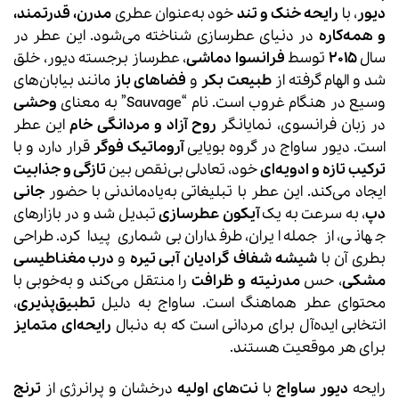
دیور
، با
رایحه خنک و تند
خود به‌عنوان عطری
مدرن، قدرتمند،
و همه‌کاره
در دنیای عطرسازی شناخته می‌شود. این عطر در
سال
2015
توسط
فرانسوا دماشی
، عطرساز برجسته دیور، خلق
شد و الهام گرفته از
طبیعت بکر
و
فضاهای باز
مانند بیابان‌های
وسیع در هنگام غروب است. نام “Sauvage” به معنای
وحشی
در زبان فرانسوی، نمایانگر
روح آزاد و مردانگی خام
این عطر
است. دیور ساواج در گروه بویایی
آروماتیک فوگر
قرار دارد و با
ترکیب تازه و ادویه‌ای
خود، تعادلی بی‌نقص بین
تازگی و جذابیت
ایجاد می‌کند. این عطر با تبلیغاتی به‌یادماندنی با حضور
جانی
دپ
، به سرعت به یک
آیکون عطرسازی
تبدیل شد و در بازارهای
جهانی، از جمله ایران، طرفداران بی‌شماری پیدا کرد. طراحی
بطری آن با
شیشه شفاف گرادیان آبی تیره
و
درب مغناطیسی
مشکی
، حس
مدرنیته و ظرافت
را منتقل می‌کند و به‌خوبی با
محتوای عطر هماهنگ است. ساواج به دلیل
تطبیق‌پذیری
،
انتخابی ایده‌آل برای مردانی است که به دنبال
رایحه‌ای متمایز
برای هر موقعیت هستند.
رایحه
دیور ساواج
با
نت‌های اولیه
درخشان و پرانرژی از
ترنج