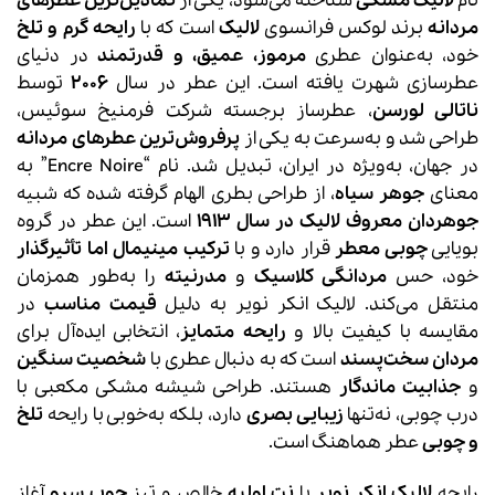
نام
لالیک مشکی
شناخته می‌شود، یکی از
نمادین‌ترین عطرهای
مردانه
برند لوکس فرانسوی
لالیک
است که با
رایحه گرم و تلخ
خود، به‌عنوان عطری
مرموز، عمیق، و قدرتمند
در دنیای
عطرسازی شهرت یافته است. این عطر در سال
2006
توسط
ناتالی لورسن
، عطرساز برجسته شرکت فرمنیخ سوئیس،
طراحی شد و به‌سرعت به یکی از
پرفروش‌ترین عطرهای مردانه
در جهان، به‌ویژه در ایران، تبدیل شد. نام “Encre Noire” به
معنای
جوهر سیاه
، از طراحی بطری الهام گرفته شده که شبیه
جوهردان معروف لالیک در سال 1913
است. این عطر در گروه
بویایی
چوبی معطر
قرار دارد و با
ترکیب مینیمال اما تأثیرگذار
خود، حس
مردانگی کلاسیک
و
مدرنیته
را به‌طور همزمان
منتقل می‌کند. لالیک انکر نویر به دلیل
قیمت مناسب
در
مقایسه با کیفیت بالا و
رایحه متمایز
، انتخابی ایده‌آل برای
مردان سخت‌پسند
است که به دنبال عطری با
شخصیت سنگین
و
جذابیت ماندگار
هستند. طراحی شیشه مشکی مکعبی با
درب چوبی، نه‌تنها
زیبایی بصری
دارد، بلکه به‌خوبی با رایحه
تلخ
و چوبی
عطر هماهنگ است.
رایحه
لالیک انکر نویر
با
نت اولیه
خالص و تیز
چوب سرو
آغاز