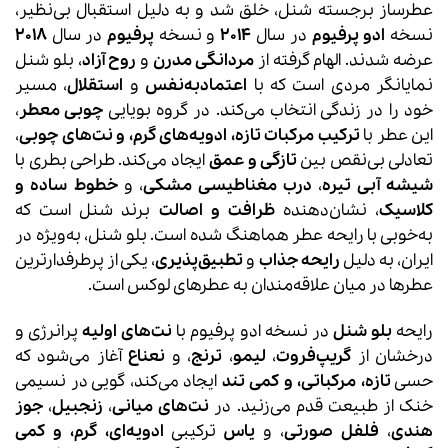
عطرساز برجسته شنل، خلق شد و به دلیل استقبال بی‌نظیر،
نسخه
ادو پرفیوم
در سال
2014
و نسخه
پرفیوم
در سال
2018
عرضه شدند. الهام گرفته از
مردانگی مدرن
و
روح آزاد
، بلو شنل
نمایانگر مردی است که با
اعتمادبه‌نفس
و
استقلال
، مسیر
خود را در زندگی انتخاب می‌کند. در گروه بویایی
چوبی معطر
،
این عطر با
ترکیب مرکبات تازه، ادویه‌های گرم، و نت‌های چوبی
،
تعادلی بی‌نقص بین
تازگی و عمق
ایجاد می‌کند. طراحی بطری با
شیشه آبی تیره
،
درب مغناطیسی مشکی
، و
خطوط ساده و
کلاسیک
، نشان‌دهنده
ظرافت و اصالت
برند شنل است که
به‌خوبی با رایحه عطر هماهنگ شده است. بلو شنل، به‌ویژه در
ایران، به دلیل
رایحه جذاب
و
تطبیق‌پذیری
، یکی از پرطرفدارترین
عطرها در میان علاقه‌مندان به عطرهای لوکس است.
رایحه
بلو شنل
در نسخه ادو پرفیوم با
نت‌های اولیه
پرانرژی و
درخشان از
گریپ‌فروت
،
لیمو
،
ترنج
، و
نعناع
آغاز می‌شود که
حسی
تازه، مرکباتی، و کمی تند
ایجاد می‌کند، گویی در نسیمی
خنک از طبیعت قدم می‌زنید. در
نت‌های میانی
،
زنجبیل
،
جوز
هندی
،
فلفل صورتی
، و
یاس
ترکیبی
ادویه‌ای، گرم، و کمی