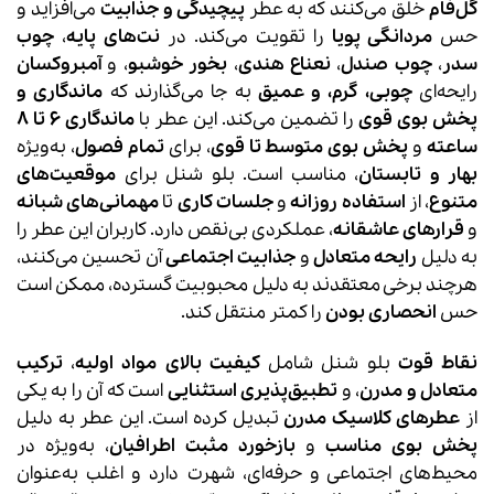
گل‌فام
خلق می‌کنند که به عطر
پیچیدگی و جذابیت
می‌افزاید و
حس
مردانگی پویا
را تقویت می‌کند. در
نت‌های پایه
،
چوب
سدر
،
چوب صندل
،
نعناع هندی
،
بخور خوشبو
، و
آمبروکسان
رایحه‌ای
چوبی، گرم، و عمیق
به جا می‌گذارند که
ماندگاری و
پخش بوی قوی
را تضمین می‌کند. این عطر با
ماندگاری 6 تا 8
ساعته
و
پخش بوی متوسط تا قوی
، برای
تمام فصول
، به‌ویژه
بهار و تابستان
، مناسب است. بلو شنل برای
موقعیت‌های
متنوع
، از
استفاده روزانه
و
جلسات کاری
تا
مهمانی‌های شبانه
و
قرارهای عاشقانه
، عملکردی بی‌نقص دارد. کاربران این عطر را
به دلیل
رایحه متعادل
و
جذابیت اجتماعی
آن تحسین می‌کنند،
هرچند برخی معتقدند به دلیل محبوبیت گسترده، ممکن است
حس
انحصاری بودن
را کمتر منتقل کند.
نقاط قوت
بلو شنل شامل
کیفیت بالای مواد اولیه
،
ترکیب
متعادل و مدرن
، و
تطبیق‌پذیری استثنایی
است که آن را به یکی
از
عطرهای کلاسیک مدرن
تبدیل کرده است. این عطر به دلیل
پخش بوی مناسب
و
بازخورد مثبت اطرافیان
، به‌ویژه در
محیط‌های اجتماعی و حرفه‌ای، شهرت دارد و اغلب به‌عنوان