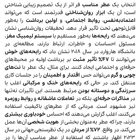
انتخاب یک
عطر مناسب
فراتر از یک تصمیم زیبایی‌شناختی
است؛ آن یک
ابزار روان‌شناختی
قدرتمند است که می‌تواند
اعتمادبه‌نفس
،
روابط اجتماعی
، و
اولین برداشت
را به‌طور
قابل‌توجهی تحت تأثیر قرار دهد. تحقیقات روان‌شناسی نشان
می‌دهند که
رایحه‌ها
به‌طور مستقیم با
سیستم لیمبیک مغز
،
مسئول احساسات و خاطرات، ارتباط دارند. مطالعه‌ای در
دانشگاه هاروارد در سال ۲۰۱۸ نشان داد که
رایحه‌های خوش
می‌توانند تا
۴۷٪ تأثیر مثبت
بر برداشت اولیه در محیط‌های
حرفه‌ای و اجتماعی ایجاد کنند. برای مثال، یک عطر با
نت‌های
چوبی و گرم
می‌تواند حس
اقتدار و اطمینان
را در جلسات کاری
منتقل کند، در حالی که
رایحه‌های خنک و مرکباتی
اغلب با
سرزندگی و دوستانه بودن
مرتبط هستند. این تأثیرات نه‌تنها
در
مذاکرات حرفه‌ای
، بلکه در
تعاملات عاشقانه
و
روابط روزمره
نیز مشهود است. مردانی که از عطرهای باکیفیت استفاده
می‌کنند، اغلب گزارش می‌دهند که احساس
خودباوری بیشتری
دارند، چرا که عطر به‌عنوان بخشی از
هویت شخصی
آن‌ها عمل
می‌کند. در واقع،
۷۲٪ از مردان
در یک نظرسنجی جهانی در سال
۲۰۲۳ اظهار داشتند که استفاده از عطر مناسب آن‌ها را در