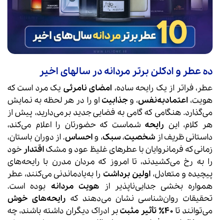
ده عطر و ادکلن برتر مردانه در سالهای اخیر
عطر، فراتر از یک رایحه ساده،
امضای نامرئی
یک مرد است که
هویت،
اعتمادبه‌نفس
، و
جذابیت
او را در هر لحظه به نمایش
می‌گذارد. هنگامی که گامی به فضایی جدید برمی‌دارید، پیش از
هر کلام، این
رایحه
شماست که حضورتان را اعلام می‌کند،
داستانی ظریف از
شخصیت
،
سبک
، و
احساس
. از دوران باستان،
زمانی که فرمانروایان با عطرهای غلیظ عود و مشک
اقتدار
خود
را به رخ می‌کشیدند، تا امروز که مردان مدرن با رایحه‌های
پیچیده و متعادل،
اولین برداشت
را به‌یادماندنی می‌کنند، عطر
همواره بخشی جدایی‌ناپذیر از
هویت مردانه
بوده است.
تحقیقات روان‌شناسی نشان می‌دهند که
رایحه‌های خوش
می‌توانند تا
۴۰٪ تأثیر مثبت
بر ادراک دیگران داشته باشند، چه