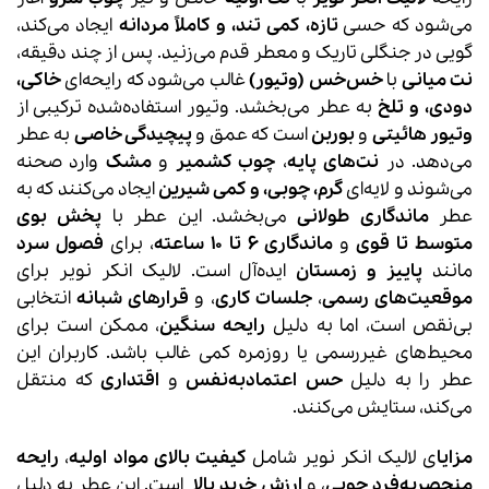
می‌شود که حسی
تازه، کمی تند، و کاملاً مردانه
ایجاد می‌کند،
گویی در جنگلی تاریک و معطر قدم می‌زنید. پس از چند دقیقه،
نت میانی
با
خس‌خس (وتیور)
غالب می‌شود که رایحه‌ای
خاکی،
دودی، و تلخ
به عطر می‌بخشد. وتیور استفاده‌شده ترکیبی از
وتیور هائیتی
و
بوربن
است که عمق و
پیچیدگی خاصی
به عطر
می‌دهد. در
نت‌های پایه
،
چوب کشمیر
و
مشک
وارد صحنه
می‌شوند و لایه‌ای
گرم، چوبی، و کمی شیرین
ایجاد می‌کنند که به
عطر
ماندگاری طولانی
می‌بخشد. این عطر با
پخش بوی
متوسط تا قوی
و
ماندگاری 6 تا 10 ساعته
، برای
فصول سرد
مانند
پاییز و زمستان
ایده‌آل است. لالیک انکر نویر برای
موقعیت‌های رسمی
،
جلسات کاری
، و
قرارهای شبانه
انتخابی
بی‌نقص است، اما به دلیل
رایحه سنگین
، ممکن است برای
محیط‌های غیررسمی یا روزمره کمی غالب باشد. کاربران این
عطر را به دلیل
حس اعتمادبه‌نفس
و
اقتداری
که منتقل
می‌کند، ستایش می‌کنند.
مزایا
ی لالیک انکر نویر شامل
کیفیت بالای مواد اولیه
،
رایحه
منحصربه‌فرد چوبی
، و
ارزش خرید بالا
است. این عطر به دلیل