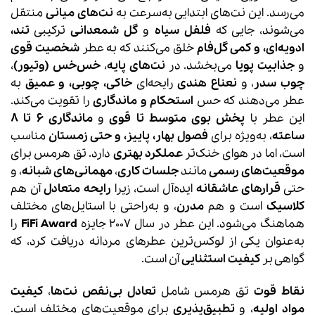
می‌رسد. این نت‌های ابتدایی به‌سرعت به
نت‌های میانی
منتقل
می‌شوند، جایی که
فلفل سیاه
و
گل شمعدانی
ترکیبی
تند،
ادویه‌ای، و کمی گل‌فام
خلق می‌کنند که به عطر
شخصیت قوی
و
جذابیت پویا
می‌بخشد. در
نت‌های پایه
،
خس‌خس (وتیور)
،
چوب سدر
، و
نعناع هندی
رایحه‌ای
خاکی، چوبی، و عمیق
به
عطر می‌دهند که حس
استحکام و ماندگاری
را تقویت می‌کند.
این عطر با
پخش بوی متوسط تا قوی
و
ماندگاری 6 تا 8
ساعته
، به‌ویژه برای
فصول بهار، پاییز، و حتی زمستان
مناسب
است، اما در هوای خنک‌تر
عملکرد بهتری
دارد. تق هرمس برای
موقعیت‌های رسمی
مانند
جلسات کاری
،
مهمانی‌های شبانه
، و
حتی
قرارهای عاشقانه
ایده‌آل است، زیرا
رایحه متعادل
آن هم
کلاسیک
است و هم
مدرن
، و به‌راحتی با استایل‌های مختلف
هماهنگ می‌شود. این عطر در سال 2007 جایزه
FiFi Award
را
به‌عنوان یکی از لوکس‌ترین عطرهای مردانه دریافت کرد، که
گواهی بر
کیفیت استثنایی
آن است.
نقاط قوت
تق هرمس شامل
تعادل بی‌نقص نت‌ها
،
کیفیت
مواد اولیه
، و
تطبیق‌پذیری
برای موقعیت‌های مختلف است.