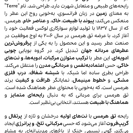
رایحه‌های طبیعی و متعادل شهرت دارد، طراحی شد. نام “Terre”
به معنای
زمین
در زبان فرانسوی، به‌خوبی روح این عطر را
منعکس می‌کند:
پیوند با طبیعت
،
خاک
، و
عناصر خام
. هرمس،
که از سال 1837 با تولید لوازم سوارکاری لوکس فعالیت خود را
آغاز کرد، با عرضه تق هرمس در سال 2006 به اوج موفقیت در
صنعت عطر رسید و این محصول را به یکی از
پرفروش‌ترین
عطرهای مردانه جهان
تبدیل کرد. در گروه بویایی
چوبی
ادویه‌ای
، این عطر با
ترکیب متوازن مرکبات، ادویه‌ها، و نت‌های
خاکی
، حس
اعتمادبه‌نفس
و
مردانگی مدرن
را منتقل می‌کند.
طراحی بطری ساده اما شیک، با
شیشه شفاف
،
درب فلزی
مشکی
، و
خطوط مینیمال
، نمایانگر
ظرافت و کیفیت
برند
هرمس است، که به‌خوبی با محتوای عطر هماهنگ شده است.
تق هرمس برای مردانی که به دنبال
رایحه‌ای متمایز
و
هماهنگ با طبیعت
هستند، انتخابی بی‌نظیر است.
رایحه
تق هرمس
با
نت‌های اولیه
درخشان و تازه از
پرتقال
و
گریپ‌فروت
آغاز می‌شود که حسی
مرکباتی، تلخ، و پرانرژی
ایجاد
می‌کند، گویی نسیمی خنک از باغ‌های مدیترانه‌ای به مشام