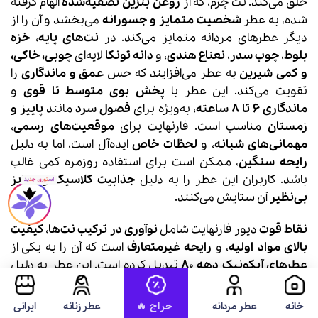
خلق می‌کند. نت چرم، که از
روغن بنزین تصفیه‌شده
الهام گرفته
شده، به عطر
شخصیت متمایز و جسورانه
می‌بخشد و آن را از
دیگر عطرهای مردانه متمایز می‌کند. در
نت‌های پایه
،
خزه
بلوط
،
چوب سدر
،
نعناع هندی
، و
دانه تونکا
لایه‌ای
چوبی، خاکی،
و کمی شیرین
به عطر می‌افزایند که حس
عمق و ماندگاری
را
تقویت می‌کند. این عطر با
پخش بوی متوسط تا قوی
و
ماندگاری 6 تا 8 ساعته
، به‌ویژه برای
فصول سرد
مانند
پاییز و
زمستان
مناسب است. فارنهایت برای
موقعیت‌های رسمی
،
مهمانی‌های شبانه
، و
لحظات خاص
ایده‌آل است، اما به دلیل
رایحه سنگین
، ممکن است برای استفاده روزمره کمی غالب
باشد. کاربران این عطر را به دلیل
جذابیت کلاسیک
و
تمایز
بی‌نظیر
آن ستایش می‌کنند.
نقاط قوت
دیور فارنهایت شامل
نوآوری در ترکیب نت‌ها
،
کیفیت
بالای مواد اولیه
، و
رایحه غیرمتعارف
است که آن را به یکی از
عطرهای آیکونیک دهه 80
تبدیل کرده است. این عطر به دلیل
شخصیت قوی
و
بازخورد مثبت اطرافیان
، به‌ویژه در محیط‌های
رسمی و شبانه، شهرت دارد و اغلب به‌عنوان عطری
مرموز
،
خانه
عطر مردانه
عطر زنانه
ایرانی