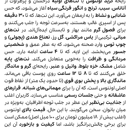
رایحه
کرید اونتوس
با
نت‌های اولیه
درخشان و پرطراوت از
آناناس
،
سیب
،
ترنج
و
انگور فرنگی سیاه
آغاز می‌شود، که حس
شادابی و نشاط
را به ارمغان می‌آورد. این نت‌ها، که تا
۳۰ دقیقه
پس از اسپری غالب هستند، به‌سرعت توجه را جلب می‌کنند و
برای
فصول گرم
مانند بهار و تابستان ایده‌آل‌اند. در
نت‌های
میانی
، ترکیبی از
یاس مراکشی
،
گل رز
،
نعناع هندی (پچولی)
و
چوب توس
وارد صحنه می‌شود، که به عطر عمق و
شخصیتی
جسور
می‌بخشد. این لایه، که تا
۴ ساعت
ادامه دارد، حس
مردانگی و ظرافت
را به‌خوبی متعادل می‌کند.
نت‌های پایه
شامل
مشک
،
خزه بلوط
،
وانیل
و
عنبر
، رایحه‌ای
گرم و ماندگار
خلق می‌کنند که تا
۸ تا ۱۲ ساعت
روی پوست باقی می‌ماند.
ماندگاری بالا
و
پخش بوی قوی
(تا حدود یک متر) از نقاط قوت
اصلی اونتوس است، که آن را برای
مهمانی‌های شبانه
،
قرارهای
عاشقانه
و حتی
جلسات رسمی
مناسب می‌سازد. کاربران اغلب
از
جذابیت بی‌نظیر
این عطر در جلب توجه اطرافیان، به‌ویژه در
میان بانوان، سخن می‌گویند. با این حال،
قیمت بالای
اونتوس
(اغلب بیش از ۱۸ میلیون تومان برای ۱۰۰ میل اصل) ممکن است
برای برخی چالش‌برانگیز باشد، اما
کیفیت و بازخورد
آن این