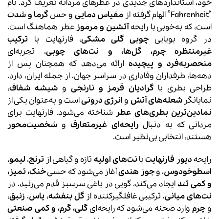
خود، استانداردهای جدیدی در عطرهای مردانه تعریف کرد. نام
“Fahrenheit” الهام گرفته از
مقیاس دمایی
و حس
گرما و شدت
است، که به‌خوبی با رایحه
آتشین و مرموز
عطر هماهنگ است.
در گروه بویایی
چوبی گلی مشکی
، فارنهایت با
ترکیب
غیرمنتظره چرم، گل‌ها، و نت‌های چوبی
، تجربه‌ای
منحصربه‌فرد و پیچیده
ارائه می‌دهد که همچنان پس از
دهه‌ها، طرفداران وفاداری در سراسر جهان، از جمله ایران، دارد.
طراحی بطری با
گرادیان قرمز و نارنجی
و
شیشه شفاف
،
نمایانگر
شعله‌های آتش
و
انرژی درونی
است و به‌عنوان یکی از
نمادین‌ترین بطری‌های عطر
شناخته می‌شود. فارنهایت برای
مردانی که به دنبال
رایحه‌ای غیرمتعارف
و
شخصیت‌محور
هستند، انتخابی بی‌نظیر است.
رایحه
دیور فارنهایت
با
نت‌های اولیه
تازه و گیاهی از
ترنج
،
لیمو
،
اسطوخودوس
، و
جوز هندی
آغاز می‌شود که حسی
خنک، تمیز،
و کمی تند
ایجاد می‌کند، گویی در باغی سرسبز قدم می‌زنید. در
نت‌های میانی
، ترکیبی غافلگیرکننده از
گل بنفشه
،
یاس
،
زنبق
،
و
چرم
وارد صحنه می‌شود که رایحه‌ای
گلی، گرم، و کمی صنعتی