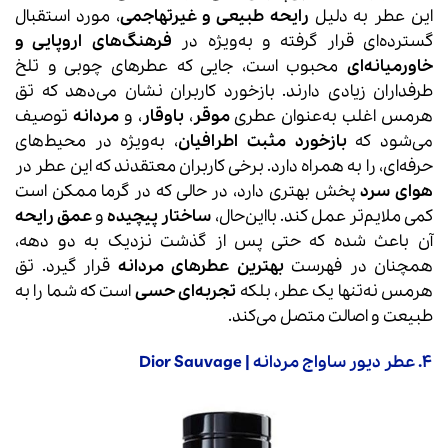
این عطر به دلیل
رایحه طبیعی و غیرتهاجمی
، مورد استقبال
گسترده‌ای قرار گرفته و به‌ویژه در
فرهنگ‌های اروپایی و
خاورمیانه‌ای
محبوب است، جایی که عطرهای چوبی و تلخ
طرفداران زیادی دارند. بازخورد کاربران نشان می‌دهد که تق
هرمس اغلب به‌عنوان عطری
موقر
،
باوقار
، و
مردانه
توصیف
می‌شود که
بازخورد مثبت اطرافیان
، به‌ویژه در محیط‌های
حرفه‌ای، را به همراه دارد. برخی کاربران معتقدند که این عطر در
هوای سرد
پخش بهتری دارد، در حالی که در گرما ممکن است
کمی ملایم‌تر عمل کند. بااین‌حال،
ساختار پیچیده
و
عمق رایحه
آن باعث شده که حتی پس از گذشت نزدیک به دو دهه،
همچنان در فهرست
بهترین عطرهای مردانه
قرار گیرد. تق
هرمس نه‌تنها یک عطر، بلکه
تجربه‌ای حسی
است که شما را به
طبیعت و اصالت متصل می‌کند.
4. عطر دیور ساواج مردانه | Dior Sauvage