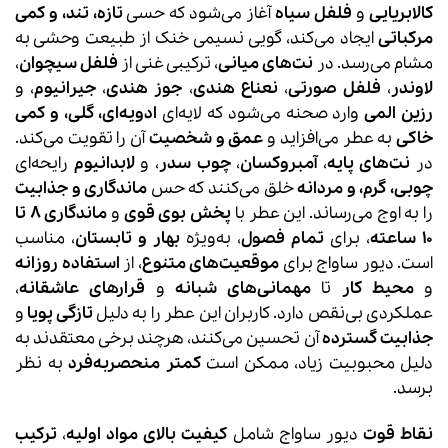
کالابریایی
و
فلفل سیاه
آغاز می‌شود که حسی
تازه، تند، و کمی
مرکباتی
ایجاد می‌کند، گویی نسیمی خنک از طبیعت وحشی به
مشام می‌رسد. در
نت‌های میانی
، ترکیبی غنی از
فلفل سیچوان
،
لاوندر
،
فلفل صورتی
،
نعناع هندی
،
جوز هندی
،
جیرانیوم
، و
رزین المی
وارد صحنه می‌شود که لایه‌ای
ادویه‌ای، گلی، و کمی
خاکی
به عطر می‌افزاید و
عمق و شخصیت
آن را تقویت می‌کند.
در
نت‌های پایه
،
آمبروکسان
،
چوب سدر
، و
لابدانیوم
رایحه‌ای
چوبی، گرم، و مردانه
خلق می‌کنند که حس
ماندگاری و جذابیت
را به اوج می‌رساند. این عطر با
پخش بوی قوی
و
ماندگاری 8 تا
10 ساعته
، برای
تمام فصول
، به‌ویژه
بهار و تابستان
، مناسب
است. دیور ساواج برای
موقعیت‌های متنوع
، از
استفاده روزانه
و
محیط کار
تا
مهمانی‌های شبانه
و
قرارهای عاشقانه
،
عملکردی بی‌نقص دارد. کاربران این عطر را به دلیل
تازگی پویا
و
جذابیت گسترده
آن تحسین می‌کنند، هرچند برخی معتقدند به
دلیل محبوبیت زیاد، ممکن است
کمتر منحصربه‌فرد
به نظر
برسد.
نقاط قوت
دیور ساواج شامل
کیفیت بالای مواد اولیه
،
ترکیب