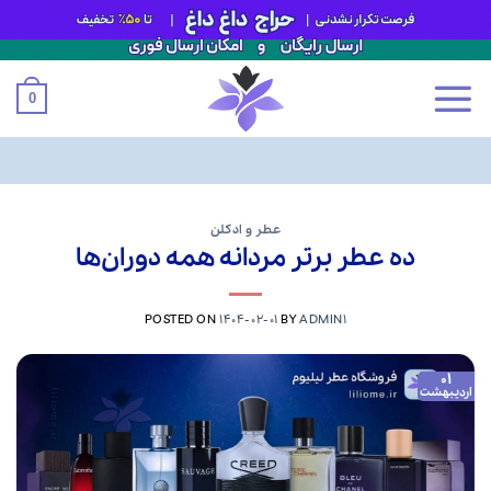
0
Ski
t
عطر و ادکلن
ده عطر برتر مردانه همه دوران‌ها
conten
POSTED ON
1404-02-01
BY
ADMIN1
01
اردیبهشت