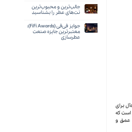
عطر
عطری
دیدگاهی
جالب‌ترین و محبوب‌ترین
برتر
برای
بدهیم؟
ثبت
برندگان
نشده
نت‌های عطر را بشناسید
FiFi
Awards
هیچ
۲۰۲۴:
دیدگاهی
جوایز فی‌فی (FiFi Awards):
برای
جشنواره
ثبت
جالب‌ترین
برترین‌های
نشده
معتبرترین جایزه صنعت
و
عطر
عطرسازی
محبوب‌ترین
نت‌های
هیچ
عطر
دیدگاهی
را
برای
ثبت
بشناسید
جوایز
نشده
فی‌فی
(FiFi
Awards):
معتبرترین
جایزه
صنعت
عطرسازی
‌آل برای
 است که
 دنیایی از عمق و