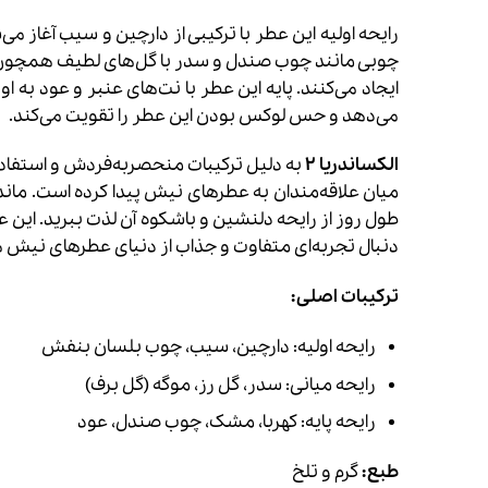
رایحه اولیه این عطر با ترکیبی از دارچین و سیب آغاز می
چوبی مانند چوب صندل و سدر با گل‌های لطیف همچون 
ایجاد می‌کنند. پایه این عطر با نت‌های عنبر و عود به
می‌دهد و حس لوکس بودن این عطر را تقویت می‌کند.
الکساندریا ۲
به دلیل ترکیبات منحصربه‌فردش و استفاده از
میان علاقه‌مندان به عطرهای نیش پیدا کرده است. ماندگ
طول روز از رایحه دلنشین و باشکوه آن لذت ببرید. این ع
دنبال تجربه‌ای متفاوت و جذاب از دنیای عطرهای نیش 
ترکیبات اصلی:
رایحه اولیه: دارچین، سیب، چوب بلسان بنفش
رایحه میانی: سدر، گل رز، موگه (گل برف)
رایحه پایه: کهربا، مشک، چوب صندل، عود
طبع:
گرم و تلخ