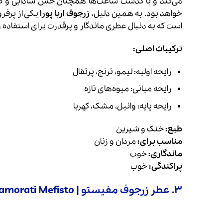
می‌کند و با گذشت ساعت‌ها همچنان حس شادابی و طر
خواهد بود. به همین دلیل،
زرجوف اربا پورا
یکی از پرفر
است که به دنبال عطری ماندگار و پرقدرت برای استفاده 
ترکیبات اصلی:
رایحه اولیه: لیمو، ترنج، پرتقال
رایحه میانی: میوه‌های تازه
رایحه پایه: وانیل، مشک، کهربا
طبع:
خنک و شیرین
مناسب برای:
مردان و زنان
ماندگاری:
خوب
پراکندگی:
خوب
۳. عطر زرجوف مفیستو | Xerjoff Casamorati Mefisto