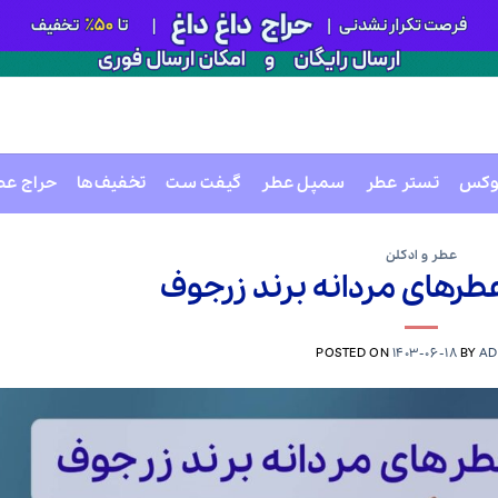
وکس
تستر عطر
سمپل عطر
گیفت ست
تخفیف‌ها
حراج عط
عطر و ادکلن
POSTED ON
1403-06-18
BY
AD