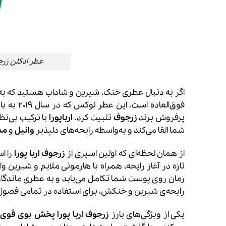
عطر ادکلن زرجف-زرژاف 
اگر به دنبال عطری خنک، شیرین و شاداب هستید که به
فوق‌العا
پرفروش برند
زرجوف
تثبیت کرد.
ارباپورا
با ترکیب بی‌نظ
شما القا می‌کند و به‌واسطه رایحه‌های دلپذیر
وانیل
و
م
از همان لحظه‌ای که اولین اسپری از
زرجوف اربا پورا
را ا
تازه در آغاز رایحه، همراه با هارمونی ملایم و شیرین
زمان روی پوست شما تکامل می‌یابد و به عطری ماندگا
رایحه‌ی شیرین و خنکش، برای استفاده در تمامی فصول گر
یکی از ویژگی‌های بارز
زرجوف اربا پورا
پخش بوی قوی