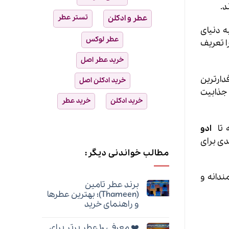
د.
تستر عطر
عطر و ادکلن
ه دنیای
عطر لوکس
ا تعریف
خرید عطر اصل
رفدارترین
خرید ادکلن اصل
 جذابیت
خرید ادکلن
خرید عطر
 تا
ادو
دی برای
مطالب خواندنی دیگر:
ندانه و
برند عطر تامین
(Thameen)؛ بهترین عطرها
و راهنمای خرید
هیچ
دیدگاهی
❤️ معرفی ۱۰ عطر برتر برای
برای
ثبت