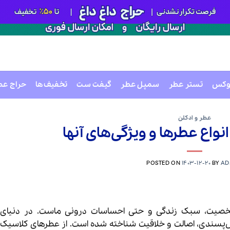
وکس
تستر عطر
سمپل عطر
گیفت ست
تخفیف‌ها
حراج عط
عطر و ادکلن
نواع عطرها و ویژگی‌های آنها
POSTED ON
1403-12-20
BY
AD
شخصیت، سبک زندگی و حتی احساسات درونی ماست. در دنیای 
ز لوکس‌پسندی، اصالت و خلاقیت شناخته شده است. از عطرهای کلاسیک گ