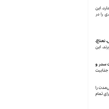
ارد. این
ی را در
، نعناع،
ند. این
 سدر و
 جذابیت
ی‌مدت را
ای تمام