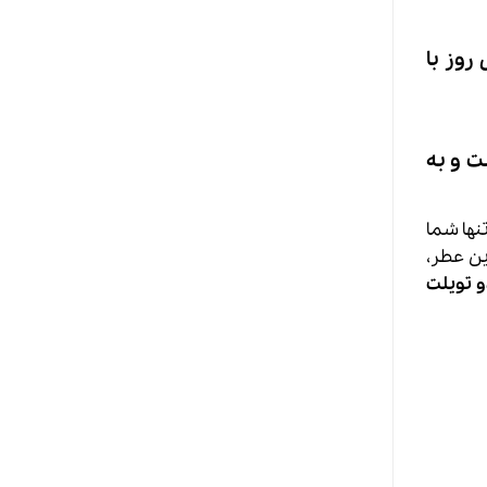
روز با
ت و به
تنها شما
ین عطر،
و تویلت