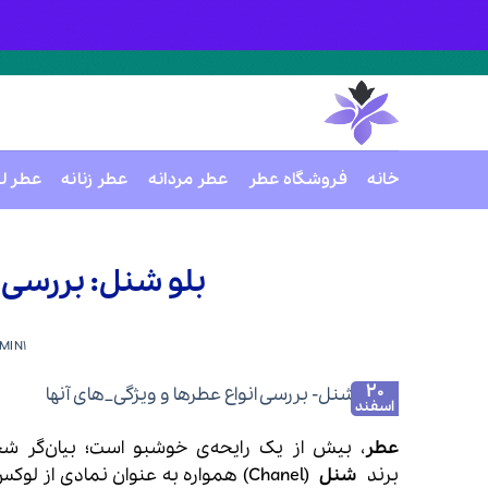
خانه
فروشگاه عطر
عطر مردانه
عطر زنانه
عطر ل
Ski
t
بلو شنل: بررسی ا
conten
MIN1
20
اسفند
عطر
، بیش از یک رایحه‌ی خوشبو است؛ بیان‌گر 
برند
شنل
(Chanel) همواره به عنوان نمادی ا