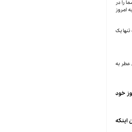
ا را در
ه امروز
تنها یک
 عطر به
وز خود
 اینکه