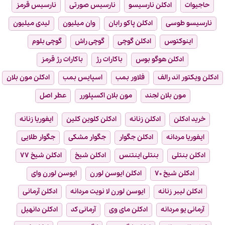
حاجیوات
ادکلن نارسیسو
نارسیس صورتی
نارسیس قرمز
نارسیسو طوسی
ادکلن پاکو رابان
وان میلیون
لیدی میلیون
اینوکتوس
ادکلن گوچی
گوچی راش
گوچی بلوم
ادکلن هوگو بوس
باکارات رژ
باکارات رژ قرمز
ادکلن ویکتور اند رالف
فلاور بمب
اسپایس بمب
ادکلن مون بلان
مون بلان لجند
مون بلان اکسپلورر
عطر اصل
خرید ادکلن
ادکلن زنانه
ادکلن کلوین کلین
ایفوریا زنانه
ایفوریا مردانه
ادکلن جگوار
جگوار مشکی
جگوار طلایی
ادکلن بنتلی
بنتلی اینتنس
ادکلن شیخ
ادکلن شیخ ۷۷
ادکلن شیخ ۷۰
ادکلن ایوسن لورن
ایوسن لورن وای
ادکلن لیبر زنانه
ایوسن لورن لا نویت مردانه
ادکلن آرمانی
آرمانی یو مردانه
ادکلن مای وی
آرمانی کد
ادکلن دانهیل