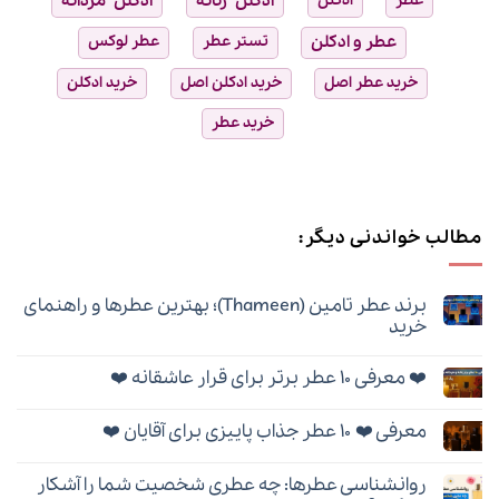
عطر
ادکلن
ادکلن زنانه
ادکلن مردانه
عطر و ادکلن
تستر عطر
عطر لوکس
خرید عطر اصل
خرید ادکلن اصل
خرید ادکلن
خرید عطر
مطالب خواندنی دیگر:
برند عطر تامین (Thameen)؛ بهترین عطرها و راهنمای
خرید
هیچ
دیدگاهی
❤️ معرفی ۱۰ عطر برتر برای قرار عاشقانه ❤️
برای
ثبت
برند
نشده
هیچ
عطر
دیدگاهی
تامین
معرفی ❤️ ۱۰ عطر جذاب پاییزی برای آقایان ❤️
برای
ثبت
(Thameen)؛
❤️
نشده
بهترین
هیچ
معرفی
عطرها
دیدگاهی
۱۰
و
روانشناسی عطرها: چه عطری شخصیت شما را آشکار
برای
ثبت
عطر
راهنمای
معرفی
نشده