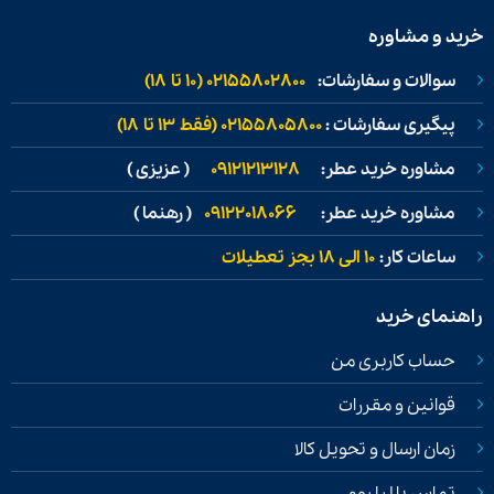
خرید و مشاوره
سوالات و سفارشات:
02155802800 (۱۰ تا ۱۸)
پیگیری سفارشات :
02155805800 (فقط ۱۳ تا ۱۸)
مشاوره خرید عطر:
09121213128
( عزیزی )
مشاوره خرید عطر:
09122018066
( رهنما )
ساعات کار:
۱۰ الی ۱۸ بجز تعطیلات
راهنمای خرید
حساب کاربری من
قوانین و مقررات
زمان ارسال و تحویل کالا
تماس با لیلیوم