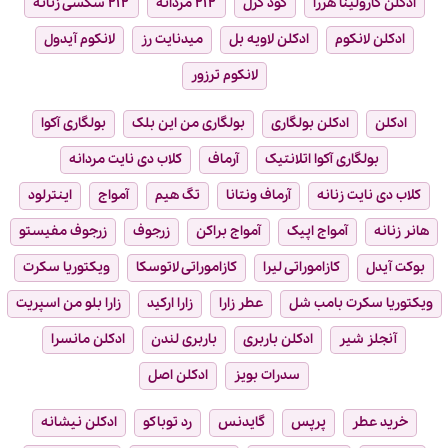
ادکلن کارولینا هررا
گود گرل
۲۱۲ مردانه
۲۱۲ سکسی زنانه
ادکلن لانکوم
ادکلن لاویه بل
میدنایت رز
لانکوم آیدول
لانکوم ترزور
ادکلن
ادکلن بولگاری
بولگاری من این بلک
بولگاری آکوا
بولگاری آکوا اتلانتیک
آرماف
کلاب دی نایت مردانه
کلاب دی نایت زنانه
آرماف ونتانا
تگ هیم
آمواج
اینترلود
هانر زنانه
آمواج اپیک
آمواج براکن
زرجوف
زرجوف مفیستو
بوکت آیدل
کازاموراتی لیرا
کازاموراتی لاتوسکا
ویکتوریا سکرت
ویکتوریا سکرت بامب شل
عطر زارا
زارا ارکید
زارا بلو من اسپریت
آنجلز شیر
ادکلن باربری
باربری لندن
ادکلن مانسرا
سدرات بویز
ادکلن اصل
خرید عطر
پرپس
گایدنس
رد توباکو
ادکلن نیشانه