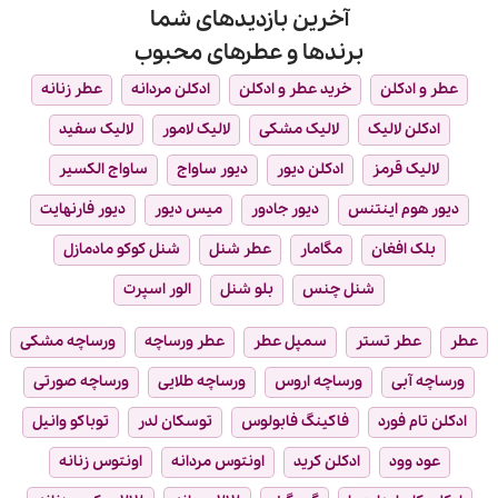
صنعت
آخرین بازدیدهای شما
عطرسازی
برندها و عطرهای محبوب
عطر و ادکلن
خرید عطر و ادکلن
ادکلن مردانه
عطر زنانه
ادکلن لالیک
لالیک مشکی
لالیک لامور
لالیک سفید
لالیک قرمز
ادکلن دیور
دیور ساواج
ساواج الکسیر
دیور هوم اینتنس
دیور جادور
میس دیور
دیور فارنهایت
بلک افغان
مگامار
عطر شنل
شنل کوکو مادمازل
شنل چنس
بلو شنل
الور اسپرت
عطر
عطر تستر
سمپل عطر
عطر ورساچه
ورساچه مشکی
ورساچه آبی
ورساچه اروس
ورساچه طلایی
ورساچه صورتی
ادکلن تام فورد
فاکینگ فابولوس
توسکان لدر
توباکو وانیل
عود وود
ادکلن کرید
اونتوس مردانه
اونتوس زنانه