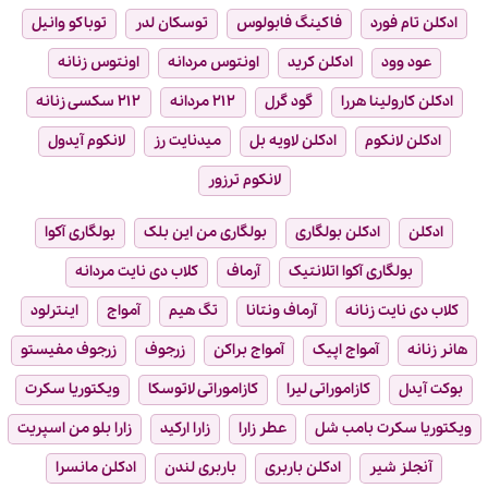
ادکلن تام فورد
فاکینگ فابولوس
توسکان لدر
توباکو وانیل
عود وود
ادکلن کرید
اونتوس مردانه
اونتوس زنانه
ادکلن کارولینا هررا
گود گرل
۲۱۲ مردانه
۲۱۲ سکسی زنانه
ادکلن لانکوم
ادکلن لاویه بل
میدنایت رز
لانکوم آیدول
لانکوم ترزور
ادکلن
ادکلن بولگاری
بولگاری من این بلک
بولگاری آکوا
بولگاری آکوا اتلانتیک
آرماف
کلاب دی نایت مردانه
کلاب دی نایت زنانه
آرماف ونتانا
تگ هیم
آمواج
اینترلود
هانر زنانه
آمواج اپیک
آمواج براکن
زرجوف
زرجوف مفیستو
بوکت آیدل
کازاموراتی لیرا
کازاموراتی لاتوسکا
ویکتوریا سکرت
ویکتوریا سکرت بامب شل
عطر زارا
زارا ارکید
زارا بلو من اسپریت
آنجلز شیر
ادکلن باربری
باربری لندن
ادکلن مانسرا