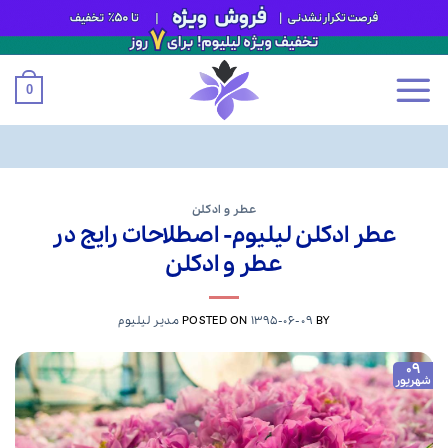
0
Ski
t
عطر و ادکلن
عطر ادکلن لیلیوم- اصطلاحات رایج در
conten
عطر و ادکلن
BY
1395-06-09
POSTED ON
مدیر لیلیوم
09
شهریور