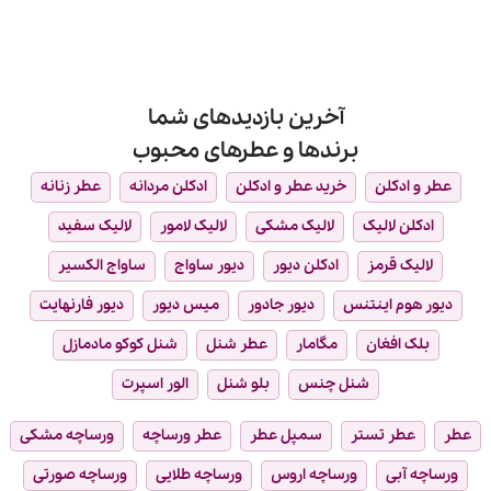
ثبت
را
جوایز
نشده
بشناسید
فی‌فی
(FiFi
Awards):
معتبرترین
جایزه
صنعت
آخرین بازدیدهای شما
عطرسازی
برندها و عطرهای محبوب
عطر و ادکلن
خرید عطر و ادکلن
ادکلن مردانه
عطر زنانه
ادکلن لالیک
لالیک مشکی
لالیک لامور
لالیک سفید
لالیک قرمز
ادکلن دیور
دیور ساواج
ساواج الکسیر
دیور هوم اینتنس
دیور جادور
میس دیور
دیور فارنهایت
بلک افغان
مگامار
عطر شنل
شنل کوکو مادمازل
شنل چنس
بلو شنل
الور اسپرت
عطر
عطر تستر
سمپل عطر
عطر ورساچه
ورساچه مشکی
ورساچه آبی
ورساچه اروس
ورساچه طلایی
ورساچه صورتی