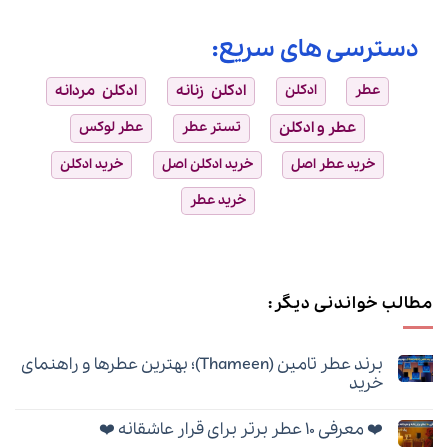
دسترسی های سریع:
عطر
ادکلن
ادکلن زنانه
ادکلن مردانه
عطر و ادکلن
تستر عطر
عطر لوکس
خرید عطر اصل
خرید ادکلن اصل
خرید ادکلن
خرید عطر
مطالب خواندنی دیگر:
برند عطر تامین (Thameen)؛ بهترین عطرها و راهنمای
خرید
هیچ
دیدگاهی
❤️ معرفی ۱۰ عطر برتر برای قرار عاشقانه ❤️
برای
ثبت
برند
نشده