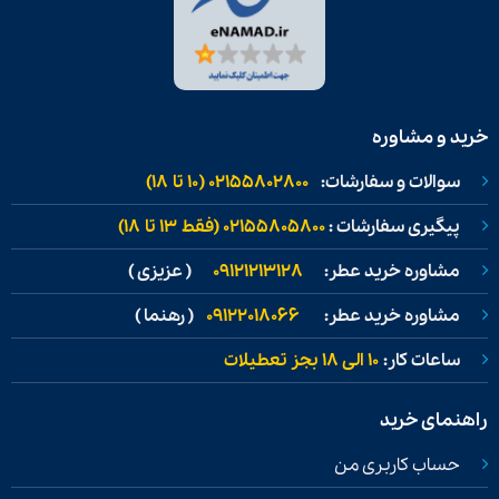
خرید و مشاوره
سوالات و سفارشات:
02155802800 (۱۰ تا ۱۸)
پیگیری سفارشات :
02155805800 (فقط ۱۳ تا ۱۸)
مشاوره خرید عطر:
09121213128
( عزیزی )
مشاوره خرید عطر:
09122018066
( رهنما )
ساعات کار:
۱۰ الی ۱۸ بجز تعطیلات
راهنمای خرید
حساب کاربری من