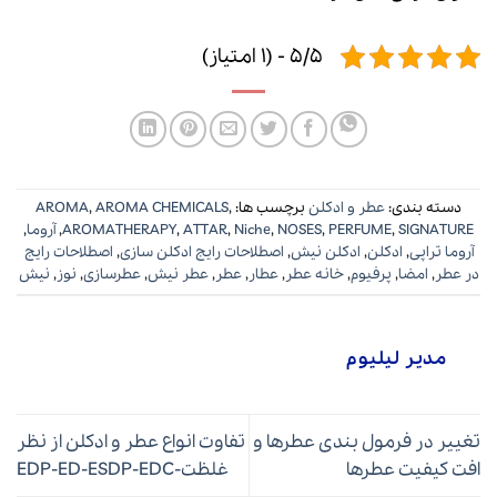
5/5 - (1 امتیاز)
دسته بندی:
عطر و ادکلن
برچسب ها:
,
AROMA CHEMICALS
,
AROMA
SIGNATURE
,
PERFUME
,
NOSES
,
Niche
,
ATTAR
,
AROMATHERAPY
,
آروما
,
آروما تراپی
,
ادکلن
,
ادکلن نیش
,
اصطلاحات رایج ادکلن سازی
,
اصطلاحات رایج
در عطر
,
امضا
,
پرفیوم
,
خانه عطر
,
عطار
,
عطر
,
عطر نیش
,
عطرسازی
,
نوز
,
نیش
مدیر لیلیوم
تغییر در فرمول بندی عطرها و
تفاوت انواع عطر و ادکلن از نظر
افت کیفیت عطرها
غلظت-EDP-ED-ESDP-EDC