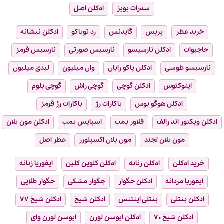
سدرات بویز
ادکلن اصل
خرید عطر
پرپس
گایدنس
رد توباکو
ادکلن نیشانه
حاجیوات
ادکلن نارسیسو
نارسیس صورتی
نارسیس قرمز
نارسیسو طوسی
ادکلن پاکو رابان
وان میلیون
لیدی میلیون
اینوکتوس
ادکلن گوچی
گوچی راش
گوچی بلوم
ادکلن هوگو بوس
باکارات رژ
باکارات رژ قرمز
ادکلن ویکتور اند رالف
فلاور بمب
اسپایس بمب
ادکلن مون بلان
مون بلان لجند
مون بلان اکسپلورر
عطر اصل
خرید ادکلن
ادکلن زنانه
ادکلن کلوین کلین
ایفوریا زنانه
ایفوریا مردانه
ادکلن جگوار
جگوار مشکی
جگوار طلایی
ادکلن بنتلی
بنتلی اینتنس
ادکلن شیخ
ادکلن شیخ ۷۷
ادکلن شیخ ۷۰
ادکلن ایوسن لورن
ایوسن لورن وای