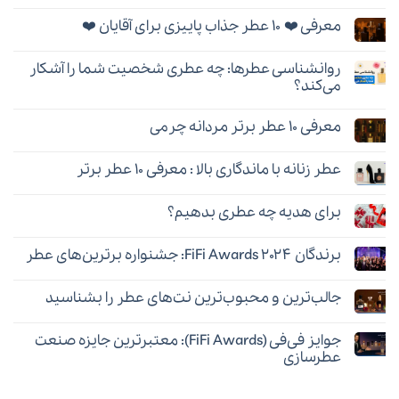
هیچ
عطر
دیدگاهی
تامین
معرفی ❤️ ۱۰ عطر جذاب پاییزی برای آقایان ❤️
برای
ثبت
(Thameen)؛
❤️
نشده
بهترین
هیچ
معرفی
عطرها
دیدگاهی
۱۰
و
روانشناسی عطرها: چه عطری شخصیت شما را آشکار
برای
ثبت
عطر
راهنمای
معرفی
نشده
برتر
می‌کند؟
خرید
❤️
برای
۱۰
هیچ
قرار
عطر
دیدگاهی
عاشقانه
معرفی ۱۰ عطر برتر مردانه چرمی
جذاب
برای
ثبت
❤️
پاییزی
روانشناسی
نشده
هیچ
برای
عطرها:
دیدگاهی
آقایان
چه
عطر زنانه با ماندگاری بالا : معرفی ۱۰ عطر برتر
برای
ثبت
❤️
عطری
معرفی
نشده
شخصیت
هیچ
۱۰
شما
دیدگاهی
عطر
را
برای هدیه چه عطری بدهیم؟
برای
ثبت
برتر
آشکار
عطر
نشده
مردانه
هیچ
می‌کند؟
زنانه
چرمی
دیدگاهی
با
برندگان FiFi Awards ۲۰۲۴: جشنواره برترین‌های عطر
برای
ثبت
ماندگاری
برای
نشده
بالا
هیچ
هدیه
:
دیدگاهی
چه
معرفی
جالب‌ترین و محبوب‌ترین نت‌های عطر را بشناسید
برای
ثبت
عطری
۱۰
برندگان
نشده
بدهیم؟
عطر
هیچ
FiFi
برتر
دیدگاهی
Awards
جوایز فی‌فی (FiFi Awards): معتبرترین جایزه صنعت
برای
ثبت
۲۰۲۴:
جالب‌ترین
نشده
جشنواره
عطرسازی
و
برترین‌های
محبوب‌ترین
هیچ
عطر
نت‌های
دیدگاهی
عطر
برای